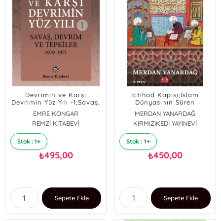
Devrimin ve Karşı
İçtihad Kapısı;İslam
Devrimin Yüz Yılı -1;Savaş,
Dünyasının Süren
Devrim ve Tepkiler 1919-
Ortaçağı
EMRE KONGAR
MERDAN YANARDAĞ
1971
ZÜLAL KALKANDELEN
REMZİ KİTABEVİ
KIRMIZIKEDİ YAYINEVİ
Stok : 1+
Stok : 1+
495,00
450,00
₺
₺
Sepete Ekle
Sepete Ekle