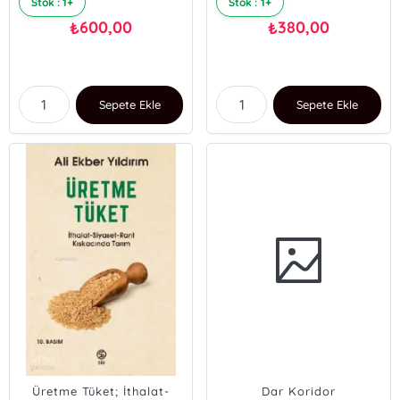
Stok : 1+
Stok : 1+
600,00
380,00
₺
₺
Sepete Ekle
Sepete Ekle
Üretme Tüket; İthalat-
Dar Koridor