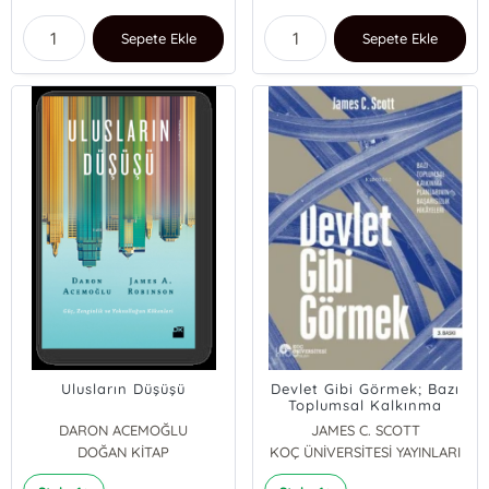
Sepete Ekle
Sepete Ekle
Ulusların Düşüşü
Devlet Gibi Görmek; Bazı
Toplumsal Kalkınma
Planlarının Başarısızlık
DARON ACEMOĞLU
JAMES C. SCOTT
Hikayeleri
DOĞAN KİTAP
KOÇ ÜNİVERSİTESİ YAYINLARI