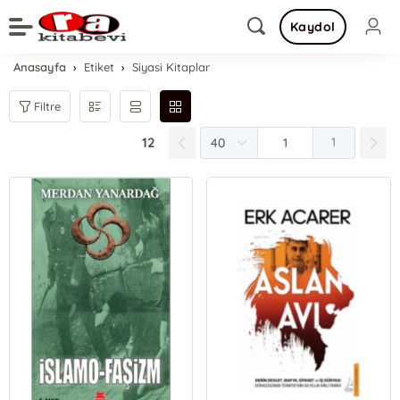
Kaydol
Anasayfa
Etiket
Siyasi Kitaplar
Filtre
12
1