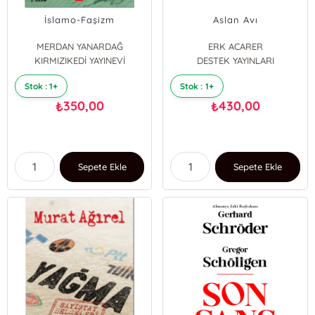
İslamo-Faşizm
Aslan Avı
MERDAN YANARDAĞ
ERK ACARER
KIRMIZIKEDİ YAYINEVİ
DESTEK YAYINLARI
Stok : 1+
Stok : 1+
350,00
430,00
₺
₺
Sepete Ekle
Sepete Ekle