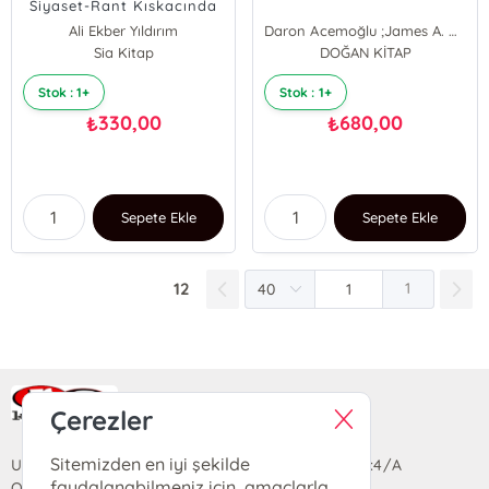
Siyaset-Rant Kıskacında
Tarım
Ali Ekber Yıldırım
Daron Acemoğlu ;James A. Robinson
Sia Kitap
DOĞAN KİTAP
Stok : 1+
Stok : 1+
330,00
680,00
₺
₺
Sepete Ekle
Sepete Ekle
12
1
Ra Yayın Kitabevi
Çerezler
Sitemizden en iyi şekilde
Uzun Sokak Saray Çarşısı Lara Sineması Girişi No:4/A
faydalanabilmeniz için, amaçlarla
Ortahisar/TRABZON