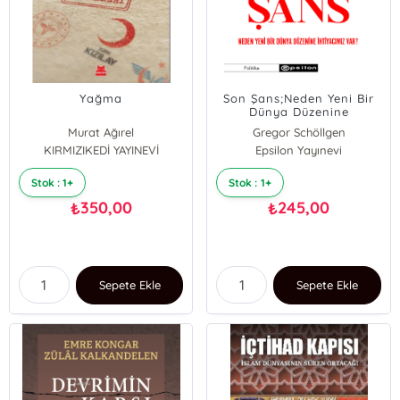
Yağma
Son Şans;Neden Yeni Bir
Dünya Düzenine
İhtiyacımız Var?
Murat Ağırel
Gregor Schöllgen
KIRMIZIKEDİ YAYINEVİ
Gerhard Schröder
Epsilon Yayınevi
Stok : 1+
Stok : 1+
350,00
245,00
₺
₺
Sepete Ekle
Sepete Ekle