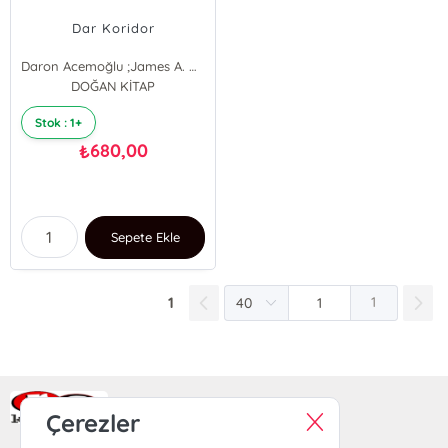
Dar Koridor
Daron Acemoğlu ;James A. Robinson
DOĞAN KİTAP
Stok : 1+
680,00
₺
Sepete Ekle
1
1
Ra Yayın Kitabevi
Çerezler