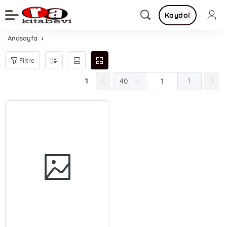
Kaydol
Anasayfa
Filtre
1
1