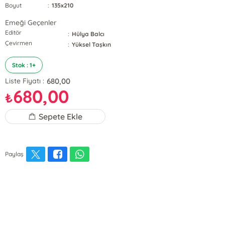
Boyut
:
135x210
Emeği Geçenler
Editör
:
Hülya Balcı
Çevirmen
:
Yüksel Taşkın
Stok : 1+
680,00
Liste Fiyatı :
680,00
₺
Sepete Ekle
Paylaş