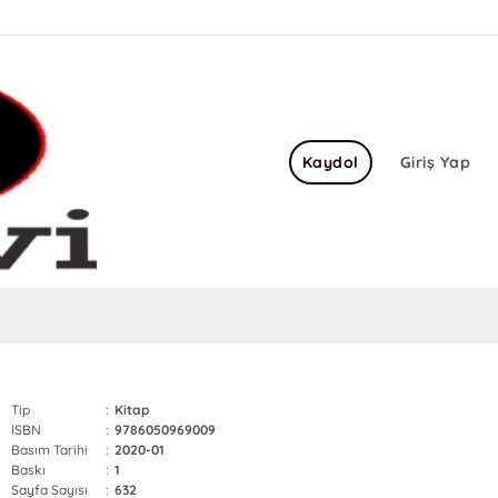
Kaydol
Giriş Yap
Tip
:
Kitap
ISBN
:
9786050969009
Basım Tarihi
:
2020-01
Baskı
:
1
Sayfa Sayısı
:
632