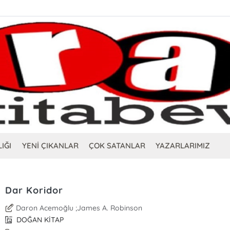
IĞI
YENİ ÇIKANLAR
ÇOK SATANLAR
YAZARLARIMIZ
Dar Koridor
Daron Acemoğlu ;James A. Robinson
DOĞAN KİTAP