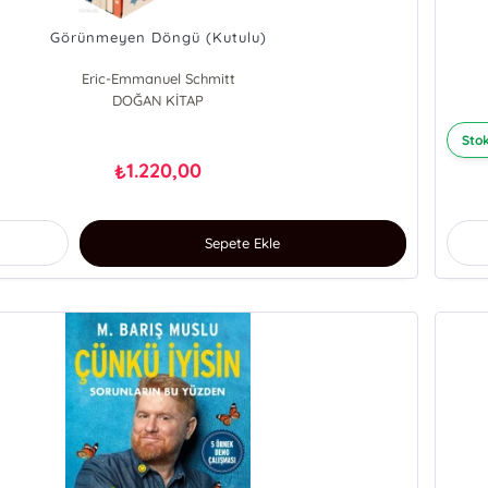
Görünmeyen Döngü (Kutulu)
Eric-Emmanuel Schmitt
DOĞAN KİTAP
Stok
1.220,00
₺
Sepete Ekle