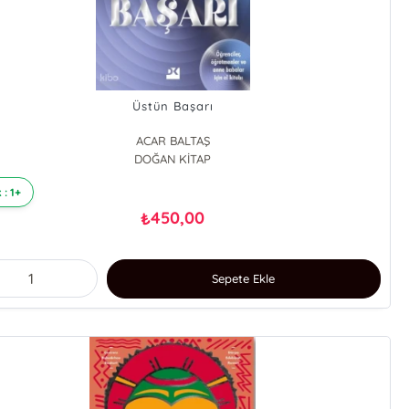
Üstün Başarı
ACAR BALTAŞ
DOĞAN KİTAP
 : 1+
450,00
₺
Sepete Ekle