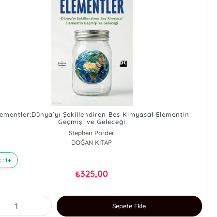
lementler;Dünya’yı Şekillendiren Beş Kimyasal Elementin
Geçmişi ve Geleceği
Stephen Porder
DOĞAN KİTAP
 : 1+
325,00
₺
Sepete Ekle