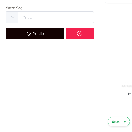
Yazar Seç
Yenile
M
Stok : 1+