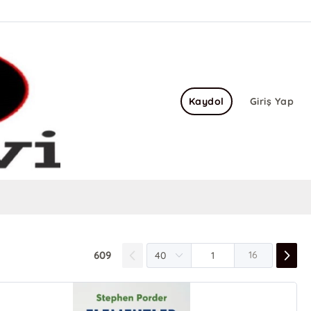
Kaydol
Giriş Yap
609
16