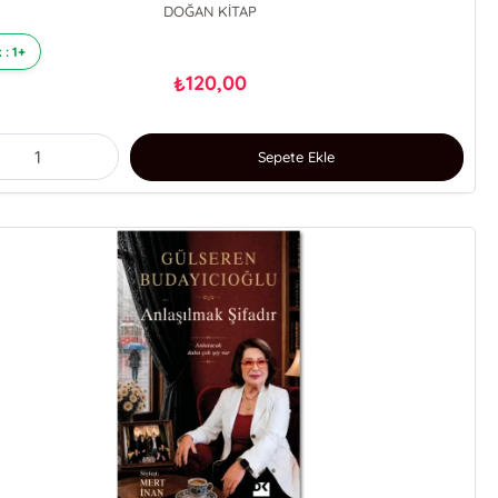
DOĞAN KİTAP
 : 1+
120,00
₺
Sepete Ekle