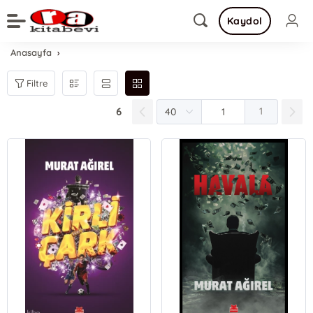
Kaydol
Anasayfa
Filtre
6
1