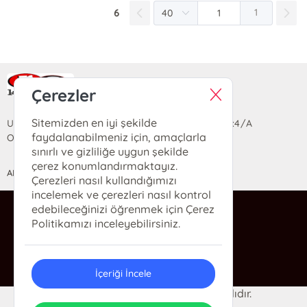
6
1
Ra Yayın Kitabevi
Çerezler
Sitemizden en iyi şekilde
Uzun Sokak Saray Çarşısı Lara Sineması Girişi No:4/A
faydalanabilmeniz için, amaçlarla
Ortahisar/TRABZON
sınırlı ve gizliliğe uygun şekilde
çerez konumlandırmaktayız.
ANASAYFA
YARDIM
İLETİŞİM
Çerezleri nasıl kullandığımızı
incelemek ve çerezleri nasıl kontrol
edebileceğinizi öğrenmek için Çerez
ra@rakitap.com
Politikamızı inceleyebilirsiniz.
0(462) 326 49 71
İçeriği İncele
© 2024 Ra Kitabevi. Her hakkı saklıdır.