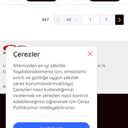
347
9
Ra Yayın Kitabevi
Çerezler
Sitemizden en iyi şekilde
Uzun Sokak Saray Çarşısı Lara Sineması Girişi No:4/A
faydalanabilmeniz için, amaçlarla
Ortahisar/TRABZON
sınırlı ve gizliliğe uygun şekilde
çerez konumlandırmaktayız.
ANASAYFA
YARDIM
İLETİŞİM
Çerezleri nasıl kullandığımızı
incelemek ve çerezleri nasıl kontrol
edebileceğinizi öğrenmek için Çerez
ra@rakitap.com
Politikamızı inceleyebilirsiniz.
0(462) 326 49 71