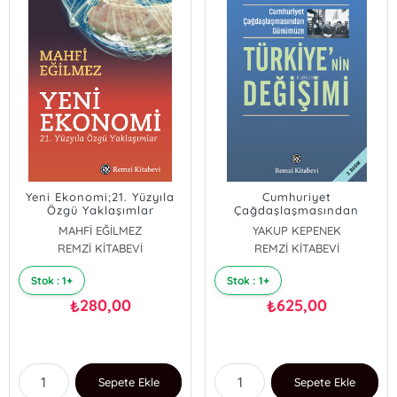
Yeni Ekonomi;21. Yüzyıla
Cumhuriyet
Özgü Yaklaşımlar
Çağdaşlaşmasından
Günümüze Türkiye’nin
MAHFİ EĞİLMEZ
YAKUP KEPENEK
Değişimi
REMZİ KİTABEVİ
REMZİ KİTABEVİ
Stok : 1+
Stok : 1+
280,00
625,00
₺
₺
Sepete Ekle
Sepete Ekle