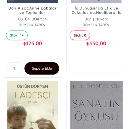
Don Kişot;Anne Babalar
İş Dünyasında Etik ve
ve Toplumlar
Çakallaşma;Neoliberal İş
Dünyasında Ahlakın
ÜSTÜN DÖKMEN
Daniş Navaro
Çöküşü
REMZİ KİTABEVİ
REMZİ KİTABEVİ
Stok : 1+
Stok : 0
175,00
550,00
₺
₺
Sepete Ekle