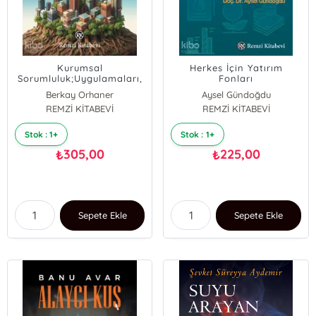
Kurumsal
Herkes İçin Yatırım
Sorumluluk;Uygulamaları,
Fonları
Kültürle Etkileşimi,
Berkay Orhaner
Aysel Gündoğdu
Türkiye’deki Yansımaları
REMZİ KİTABEVİ
REMZİ KİTABEVİ
Stok : 1+
Stok : 1+
305,00
225,00
₺
₺
Sepete Ekle
Sepete Ekle