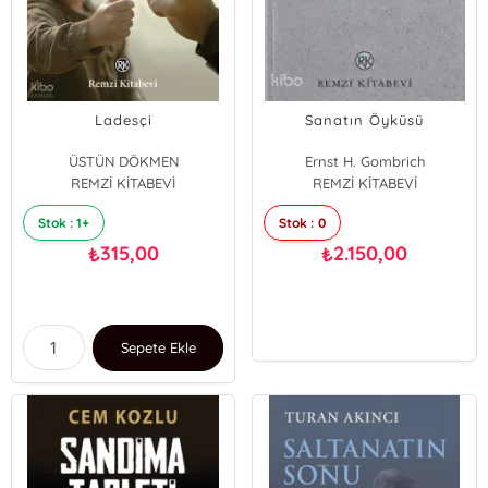
Ladesçi
Sanatın Öyküsü
ÜSTÜN DÖKMEN
Ernst H. Gombrich
REMZİ KİTABEVİ
REMZİ KİTABEVİ
Stok : 1+
Stok : 0
315,00
2.150,00
₺
₺
Sepete Ekle