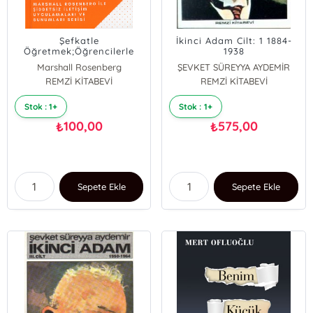
Şefkatle
İkinci Adam Cilt: 1 1884-
Öğretmek;Öğrencilerle
1938
Öğretmenlerin Karşılıklı
Marshall Rosenberg
ŞEVKET SÜREYYA AYDEMİR
Anlayış İçinde Başarıya
REMZİ KİTABEVİ
REMZİ KİTABEVİ
Ulaşmalarının Yolu...
Stok : 1+
Stok : 1+
100,00
575,00
₺
₺
Sepete Ekle
Sepete Ekle