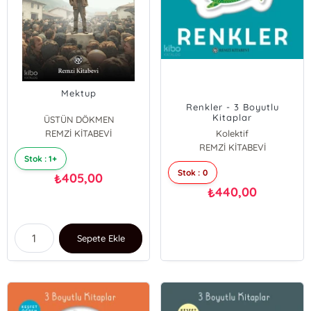
Mektup
Renkler - 3 Boyutlu
Kitaplar
ÜSTÜN DÖKMEN
REMZİ KİTABEVİ
Kolektif
REMZİ KİTABEVİ
Stok : 1+
Stok : 0
405,00
₺
440,00
₺
Sepete Ekle