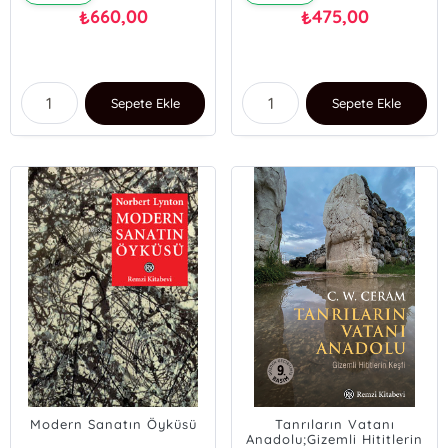
660,00
475,00
₺
₺
Sepete Ekle
Sepete Ekle
Modern Sanatın Öyküsü
Tanrıların Vatanı
Anadolu;Gizemli Hititlerin