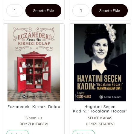
Sepete Ekle
Sepete Ekle
Eczanedeki Kırmızı Dolap
Hayatını Seçen
Kadın:;“Hocaların Hocası”
Nermin Abadan Unat
Sinem Us
SEDEF KABAŞ
REMZİ KİTABEVİ
REMZİ KİTABEVİ