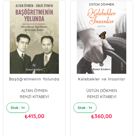
Başöğretmenin Yolunda
Kelebekler ve İnsanlar
ALTAN ÖYMEN
ÜSTÜN DÖKMEN
REMZİ KİTABEVİ
ONUR ÖYMEN
REMZİ KİTABEVİ
Stok : 1+
Stok : 1+
415,00
360,00
₺
₺