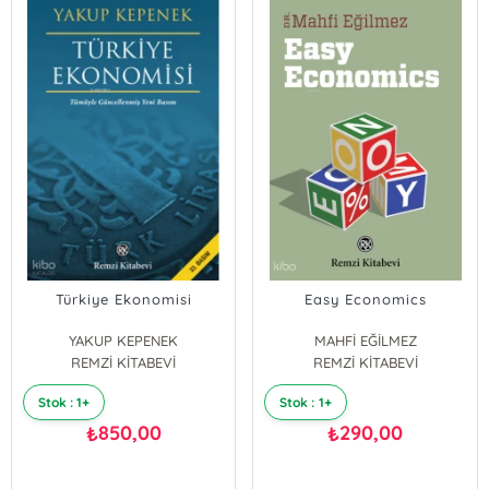
Türkiye Ekonomisi
Easy Economics
YAKUP KEPENEK
MAHFİ EĞİLMEZ
REMZİ KİTABEVİ
REMZİ KİTABEVİ
Stok : 1+
Stok : 1+
850,00
290,00
₺
₺