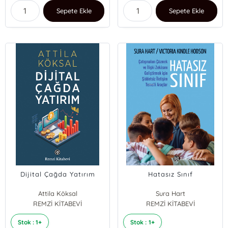
Sepete Ekle
Sepete Ekle
Dijital Çağda Yatırım
Hatasız Sınıf
Attila Köksal
Sura Hart
REMZİ KİTABEVİ
Victoria Kindle Hodson
REMZİ KİTABEVİ
Stok : 1+
Stok : 1+