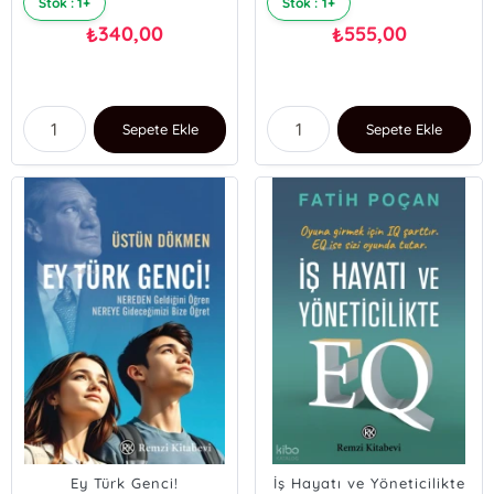
Stok : 1+
Stok : 1+
340,00
555,00
₺
₺
Sepete Ekle
Sepete Ekle
Ey Türk Genci!
İş Hayatı ve Yöneticilikte