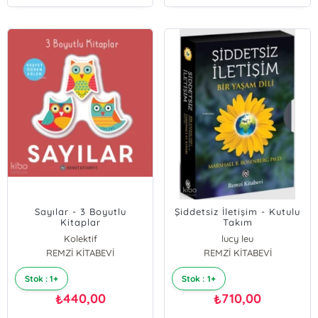
Sayılar - 3 Boyutlu
Şiddetsiz İletişim - Kutulu
Kitaplar
Takım
Kolektif
lucy leu
REMZİ KİTABEVİ
REMZİ KİTABEVİ
Stok : 1+
Stok : 1+
440,00
710,00
₺
₺