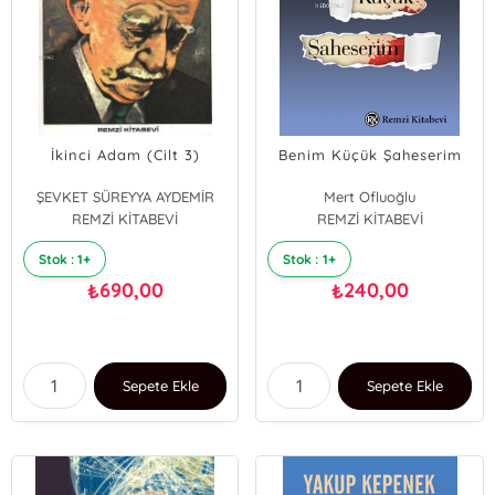
İkinci Adam (Cilt 3)
Benim Küçük Şaheserim
ŞEVKET SÜREYYA AYDEMİR
Mert Ofluoğlu
REMZİ KİTABEVİ
REMZİ KİTABEVİ
Stok : 1+
Stok : 1+
690,00
240,00
₺
₺
Sepete Ekle
Sepete Ekle