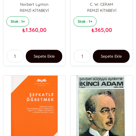
Keşfi
Norbert Lynton
C. W. CERAM
REMZİ KİTABEVİ
REMZİ KİTABEVİ
Stok : 1+
Stok : 1+
1.360,00
365,00
₺
₺
Sepete Ekle
Sepete Ekle