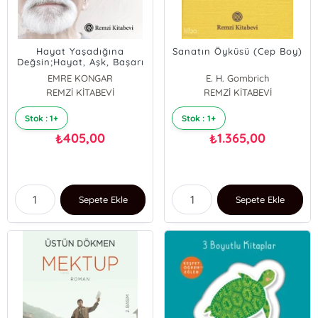
Hayat Yaşadığına
Sanatın Öyküsü (Cep Boy)
Değsin;Hayat, Aşk, Başarı
ve Mutluluk Üzerine
EMRE KONGAR
E. H. Gombrich
Kongarizmalar
REMZİ KİTABEVİ
REMZİ KİTABEVİ
Stok : 1+
Stok : 1+
405,00
1.365,00
₺
₺
Sepete Ekle
Sepete Ekle