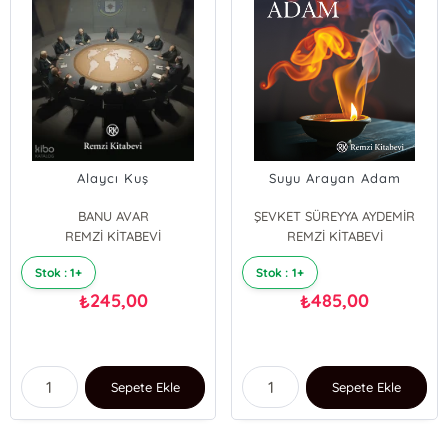
Alaycı Kuş
Suyu Arayan Adam
BANU AVAR
ŞEVKET SÜREYYA AYDEMİR
REMZİ KİTABEVİ
REMZİ KİTABEVİ
Stok : 1+
Stok : 1+
245,00
485,00
₺
₺
Sepete Ekle
Sepete Ekle