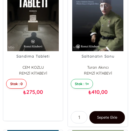
Sandima Tableti
Saltanatın Sonu
CEM KOZLU
Turan Akıncı
REMZİ KİTABEVİ
REMZİ KİTABEVİ
Stok : 0
Stok : 1+
275,00
410,00
₺
₺
Sepete Ekle