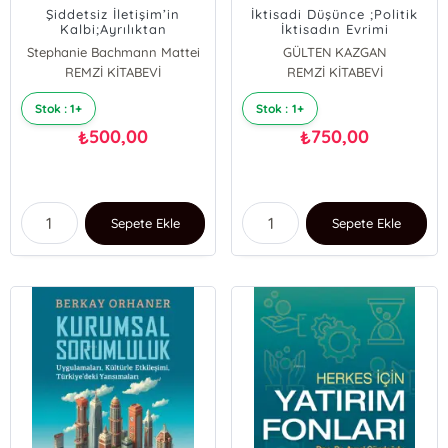
Şiddetsiz İletişim’in
İktisadi Düşünce ;Politik
Kalbi;Ayrılıktan
İktisadın Evrimi
Bağlantıya Geçmenin 25
Stephanie Bachmann Mattei
GÜLTEN KAZGAN
Anahtarı
REMZİ KİTABEVİ
Kristin Collier
REMZİ KİTABEVİ
Stok : 1+
Stok : 1+
500,00
750,00
₺
₺
Sepete Ekle
Sepete Ekle