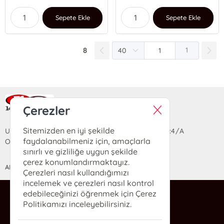
Sepete Ekle
Sepete Ekle
8
1
Ra Yayın Kitabevi
Çerezler
Sitemizden en iyi şekilde
Uzun Sokak Saray Çarşısı Lara Sineması Girişi No:4/A
faydalanabilmeniz için, amaçlarla
Ortahisar/TRABZON
sınırlı ve gizliliğe uygun şekilde
çerez konumlandırmaktayız.
ANASAYFA
YARDIM
İLETİŞİM
Çerezleri nasıl kullandığımızı
incelemek ve çerezleri nasıl kontrol
edebileceğinizi öğrenmek için Çerez
ra@rakitap.com
Politikamızı inceleyebilirsiniz.
0(462) 326 49 71