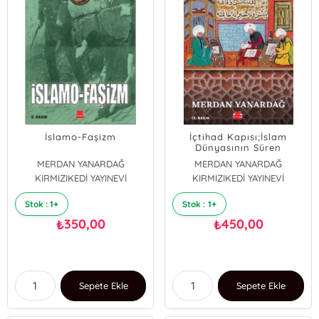
İslamo-Faşizm
İçtihad Kapısı;İslam
Dünyasının Süren
Ortaçağı
MERDAN YANARDAĞ
MERDAN YANARDAĞ
KIRMIZIKEDİ YAYINEVİ
KIRMIZIKEDİ YAYINEVİ
Stok : 1+
Stok : 1+
350,00
450,00
₺
₺
Sepete Ekle
Sepete Ekle