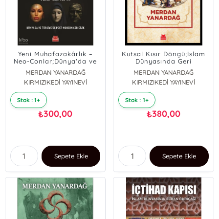
Yeni Muhafazakârlık –
Kutsal Kısır Döngü;İslam
Neo-Conlar;Dünya'da ve
Dünyasında Geri
Türkiye'de Post - Modern
Kalmışlığın Kaynakları
MERDAN YANARDAĞ
MERDAN YANARDAĞ
Gericilik
KIRMIZIKEDİ YAYINEVİ
KIRMIZIKEDİ YAYINEVİ
Stok : 1+
Stok : 1+
300,00
380,00
₺
₺
Sepete Ekle
Sepete Ekle