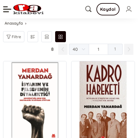
Kaydol
Anasayfa
Filtre
8
1