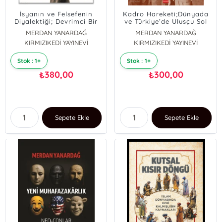
İsyanın ve Felsefenin
Kadro Hareketi;Dünyada
Diyalektiği; Devrimci Bir
ve Türkiye’de Ulusçu Sol
Çıkış için Sosyolojik ve
ve Üçüncü Yol Arkadaşı
MERDAN YANARDAĞ
MERDAN YANARDAĞ
Siyasal Etütler
KIRMIZIKEDİ YAYINEVİ
KIRMIZIKEDİ YAYINEVİ
Stok : 1+
Stok : 1+
380,00
300,00
₺
₺
Sepete Ekle
Sepete Ekle