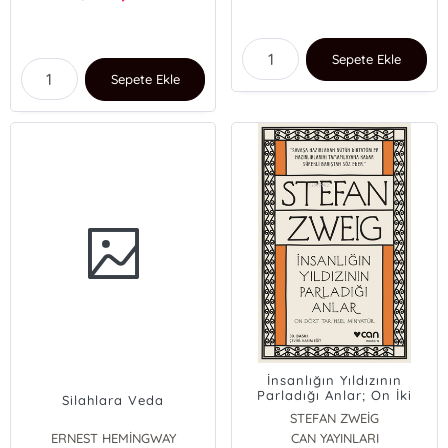
Sepete Ekle
Sepete Ekle
İnsanlığın Yıldızının
Parladığı Anlar; On İki
Silahlara Veda
Tarihsel Minyatür
STEFAN ZWEİG
ERNEST HEMİNGWAY
CAN YAYINLARI