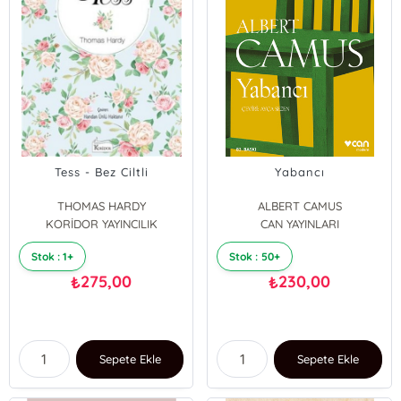
Tess - Bez Ciltli
Yabancı
THOMAS HARDY
ALBERT CAMUS
KORİDOR YAYINCILIK
CAN YAYINLARI
Stok : 1+
Stok : 50+
275,00
230,00
₺
₺
Sepete Ekle
Sepete Ekle