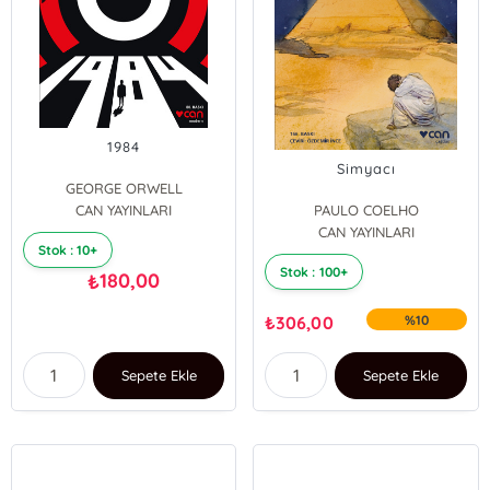
1984
Simyacı
GEORGE ORWELL
CAN YAYINLARI
PAULO COELHO
CAN YAYINLARI
Stok : 10+
Stok : 100+
180,00
₺
₺
306,00
%10
Sepete Ekle
Sepete Ekle