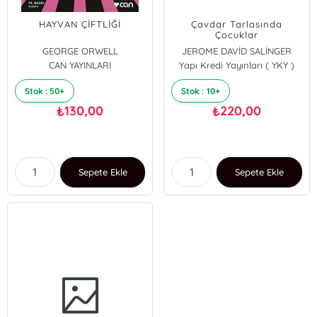
HAYVAN ÇİFTLİĞİ
Çavdar Tarlasında
Çocuklar
GEORGE ORWELL
JEROME DAVİD SALİNGER
CAN YAYINLARI
Yapı Kredi Yayınları ( YKY )
Stok : 50+
Stok : 10+
130,00
220,00
₺
₺
Sepete Ekle
Sepete Ekle