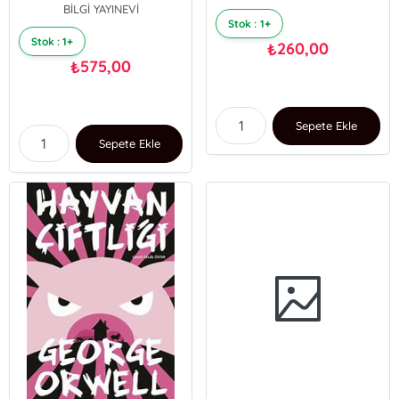
BİLGİ YAYINEVİ
Stok : 1+
Stok : 1+
260,00
₺
575,00
₺
Sepete Ekle
Sepete Ekle