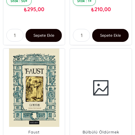
Stok : 50+
Stok : 1+
295,00
210,00
₺
₺
Sepete Ekle
Sepete Ekle
Faust
Bülbülü Öldürmek