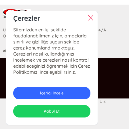
Ra Yayın Kitabevi
Çerezler
Sitemizden en iyi şekilde
Uzun Sokak Saray Çarşısı Lara Sineması Girişi No:4/A
faydalanabilmeniz için, amaçlarla
Ortahisar/TRABZON
sınırlı ve gizliliğe uygun şekilde
çerez konumlandırmaktayız.
ANASAYFA
YARDIM
İLETİŞİM
Çerezleri nasıl kullandığımızı
incelemek ve çerezleri nasıl kontrol
edebileceğinizi öğrenmek için Çerez
ra@rakitap.com
Politikamızı inceleyebilirsiniz.
0(462) 326 49 71
İçeriği İncele
© 2024 Ra Kitabevi. Her hakkı saklıdır.
ONSO
Tasarım & Uygulama
Kabul Et