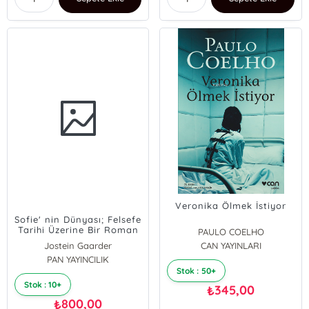
Veronika Ölmek İstiyor
Sofie' nin Dünyası; Felsefe
Tarihi Üzerine Bir Roman
PAULO COELHO
Jostein Gaarder
CAN YAYINLARI
PAN YAYINCILIK
Stok : 50+
Stok : 10+
345,00
₺
800,00
₺