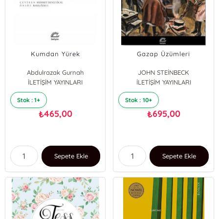
Kumdan Yürek
Gazap Üzümleri
Abdulrazak Gurnah
JOHN STEİNBECK
İLETİŞİM YAYINLARI
İLETİŞİM YAYINLARI
Stok : 1+
Stok : 10+
465,00
695,00
₺
₺
Sepete Ekle
Sepete Ekle