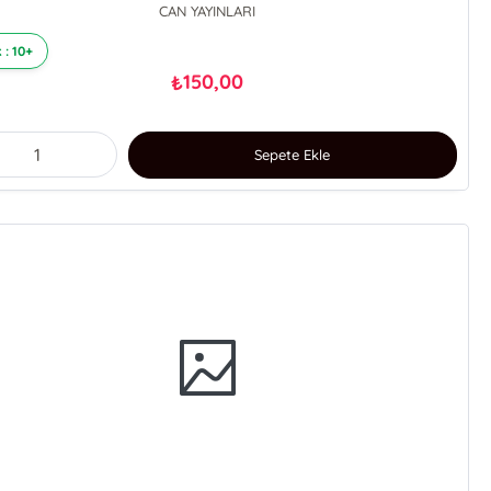
CAN YAYINLARI
 : 10+
150,00
₺
Sepete Ekle