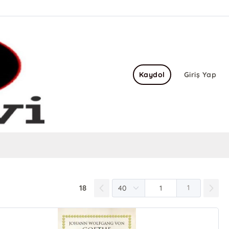
Kaydol
Giriş Yap
18
1