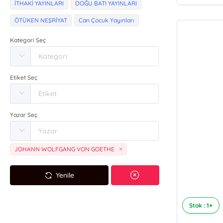
İTHAKİ YAYINLARI
DOĞU BATI YAYINLARI
ÖTÜKEN NEŞRİYAT
Can Çocuk Yayınları
Kategori Seç
Etiket Seç
Yazar Seç
JOHANN WOLFGANG VON GOETHE
Yenile
Stok : 1+