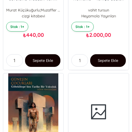
Murat Küçükuğurlu;Muzaffer Başkaya
vahit tursun
cizgi kitabevi
Heyamola Yayınları
Stok : 1+
Stok : 1+
440,00
2.000,00
₺
₺
Sepete Ekle
Sepete Ekle