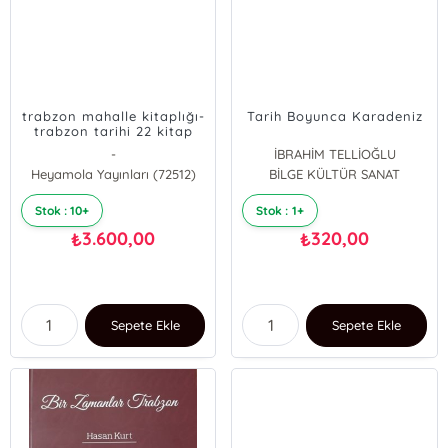
trabzon mahalle kitaplığı-
Tarih Boyunca Karadeniz
trabzon tarihi 22 kitap
-
İBRAHİM TELLİOĞLU
Heyamola Yayınları (72512)
BİLGE KÜLTÜR SANAT
Stok : 10+
Stok : 1+
3.600,00
320,00
₺
₺
Sepete Ekle
Sepete Ekle