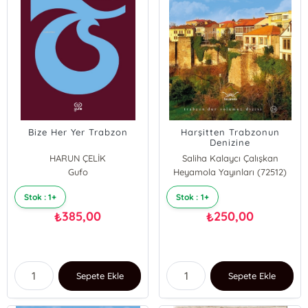
Bize Her Yer Trabzon
Harşitten Trabzonun
Denizine
HARUN ÇELİK
Saliha Kalaycı Çalışkan
Gufo
Heyamola Yayınları (72512)
Stok : 1+
Stok : 1+
385,00
250,00
₺
₺
Sepete Ekle
Sepete Ekle