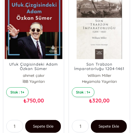
Ufuk Çizgisindeki Adam
Son Trabzon
Özkan Sümer
İmparatorluğu 1204-1461
ahmet çakır
William Miller
İBB Yayınları
Heyamola Yayınları
Stok : 1+
Stok : 1+
750,00
320,00
₺
₺
Sepete Ekle
Sepete Ekle