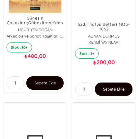
Güneşin
Çocukları;Göbeklitepe'den
özdil nüfus defteri 1835-
Tarihe Bir Yolculuk
1862
UĞUR YENİDOĞAN
Arkeoloji ve Sanat Yayınları (70872)
ADNAN DURMUŞ
KENDİ YAYINLARI
Stok : 10+
Stok : 1+
480,00
₺
200,00
₺
Sepete Ekle
Sepete Ekle