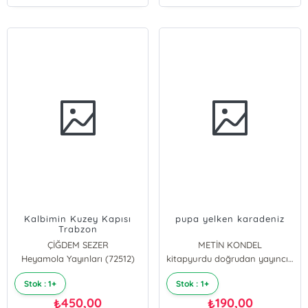
Kalbimin Kuzey Kapısı
pupa yelken karadeniz
Trabzon
ÇİĞDEM SEZER
METİN KONDEL
Heyamola Yayınları (72512)
kitapyurdu doğrudan yayıncılık
Stok : 1+
Stok : 1+
450,00
190,00
₺
₺