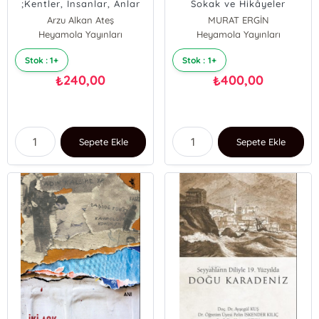
;Kentler, İnsanlar, Anlar
Sokak ve Hikâyeler
Arzu Alkan Ateş
MURAT ERGİN
Heyamola Yayınları
Heyamola Yayınları
Stok : 1+
Stok : 1+
240,00
400,00
₺
₺
Sepete Ekle
Sepete Ekle