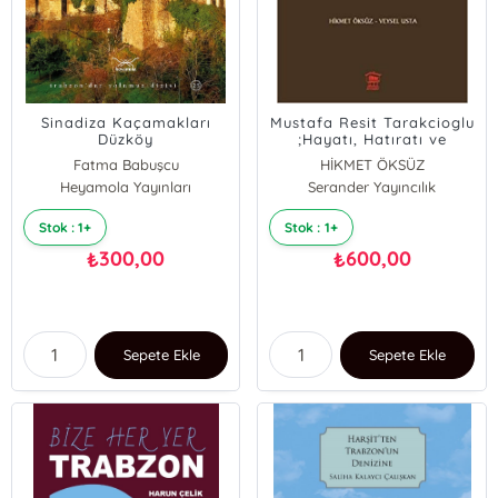
Sinadiza Kaçamakları
Mustafa Resit Tarakcioglu
Düzköy
;Hayatı, Hatıratı ve
Trabzon'un Yakın Tarihi
Fatma Babuşcu
HİKMET ÖKSÜZ
Heyamola Yayınları
Serander Yayıncılık
VEYSEL USTA
Stok : 1+
Stok : 1+
300,00
600,00
₺
₺
Sepete Ekle
Sepete Ekle