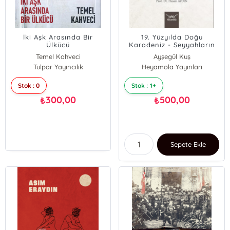
İki Aşk Arasında Bir
19. Yüzyılda Doğu
Ülkücü
Karadeniz - Seyyahların
Diliyle
Temel Kahveci
Ayşegül Kuş
Tulpar Yayıncılık
Heyamola Yayınları
Stok : 0
Stok : 1+
300,00
500,00
₺
₺
Sepete Ekle