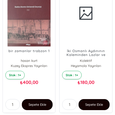
bir zamanlar trabzon 1
İki Osmanlı Aydınının
Kaleminden Lazlar ve
Lazistan
hasan kurt
Kolektif
Kuzey Ekspres Yayınları
Heyamola Yayınları
Stok : 1+
Stok : 1+
400,00
180,00
₺
₺
Sepete Ekle
Sepete Ekle