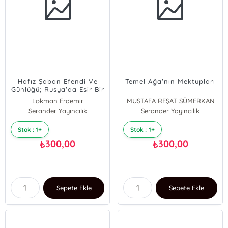
Hafız Şaban Efendi Ve
Temel Ağa'nın Mektupları
Günlüğü; Rusya'da Esir Bir
Zabit Vekili
Lokman Erdemir
MUSTAFA REŞAT SÜMERKAN
Serander Yayıncılık
Serander Yayıncılık
Stok : 1+
Stok : 1+
300,00
300,00
₺
₺
Sepete Ekle
Sepete Ekle