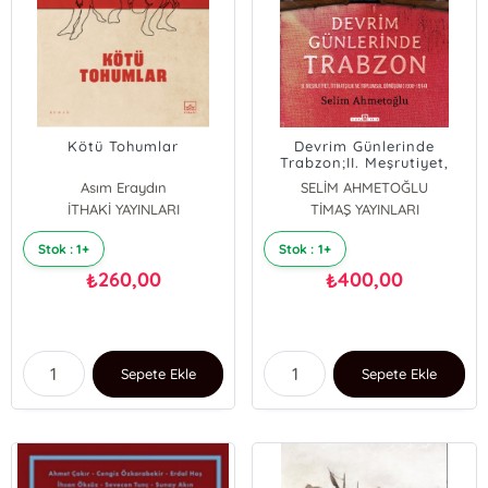
Kötü Tohumlar
Devrim Günlerinde
Trabzon;II. Meşrutiyet,
İttihatçılık ve Toplumsal
Asım Eraydın
SELİM AHMETOĞLU
Dönüşüm (1908-1914)
İTHAKİ YAYINLARI
TİMAŞ YAYINLARI
Stok : 1+
Stok : 1+
260,00
400,00
₺
₺
Sepete Ekle
Sepete Ekle