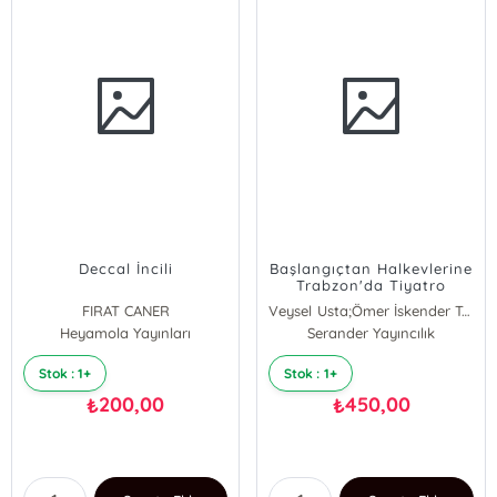
Deccal İncili
Başlangıçtan Halkevlerine
Trabzon'da Tiyatro
FIRAT CANER
Veysel Usta;Ömer İskender Tuluk
Heyamola Yayınları
Serander Yayıncılık
Stok : 1+
Stok : 1+
200,00
450,00
₺
₺