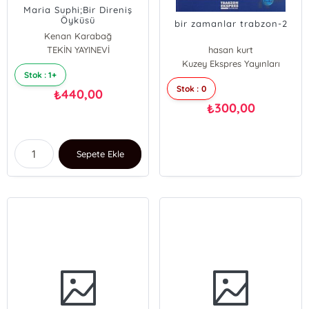
Maria Suphi;Bir Direniş
Öyküsü
bir zamanlar trabzon-2
Kenan Karabağ
TEKİN YAYINEVİ
hasan kurt
Kuzey Ekspres Yayınları
Stok : 1+
Stok : 0
440,00
₺
300,00
₺
Sepete Ekle