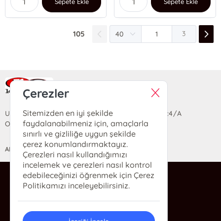
Sepete Ekle
Sepete Ekle
105
3
Ra Yayın Kitabevi
Çerezler
Sitemizden en iyi şekilde
Uzun Sokak Saray Çarşısı Lara Sineması Girişi No:4/A
faydalanabilmeniz için, amaçlarla
Ortahisar/TRABZON
sınırlı ve gizliliğe uygun şekilde
çerez konumlandırmaktayız.
ANASAYFA
YARDIM
İLETİŞİM
Çerezleri nasıl kullandığımızı
incelemek ve çerezleri nasıl kontrol
edebileceğinizi öğrenmek için Çerez
ra@rakitap.com
Politikamızı inceleyebilirsiniz.
0(462) 326 49 71