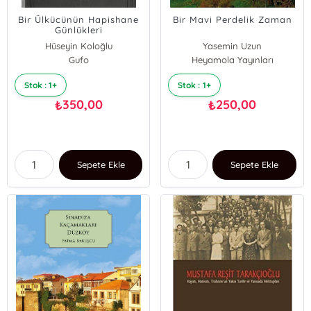
Bir Ülkücünün Hapishane
Bir Mavi Perdelik Zaman
Günlükleri
Hüseyin Koloğlu
Yasemin Uzun
Gufo
Heyamola Yayınları
Stok : 1+
Stok : 1+
350,00
250,00
₺
₺
Sepete Ekle
Sepete Ekle