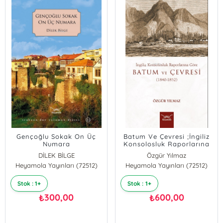
Gençoğlu Sokak On Üç
Batum Ve Çevresi ;İngiliz
Numara
Konsolosluk Raporlarına
Göre (1840-1852)
DİLEK BİLGE
Özgür Yılmaz
Heyamola Yayınları (72512)
Heyamola Yayınları (72512)
Stok : 1+
Stok : 1+
300,00
600,00
₺
₺