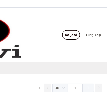
Kaydol
Giriş Yap
1
1