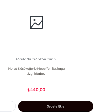
sorularla trabzon tarihi
Murat Küçükuğurlu;Muzaffer Başkaya
cizgi kitabevi
440,00
₺
Sepete Ekle