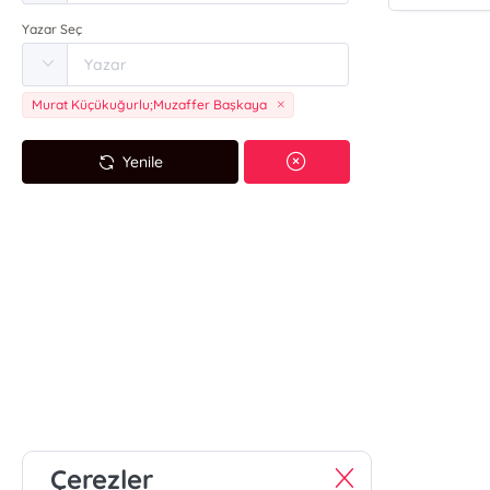
Yazar Seç
Murat Küçükuğurlu;Muzaffer Başkaya
Yenile
Çerezler