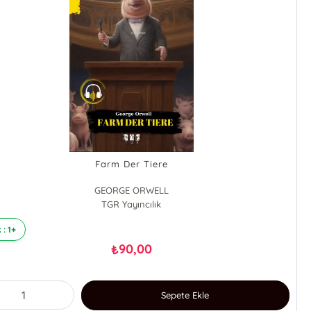
Farm Der Tiere
GEORGE ORWELL
TGR Yayıncılık
 : 1+
90,00
₺
Sepete Ekle