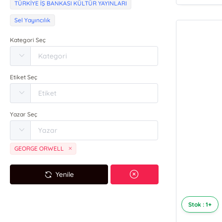
TÜRKİYE İŞ BANKASI KÜLTÜR YAYINLARI
Sel Yayıncılık
Kategori Seç
Etiket Seç
Yazar Seç
GEORGE ORWELL
Yenile
Stok : 1+