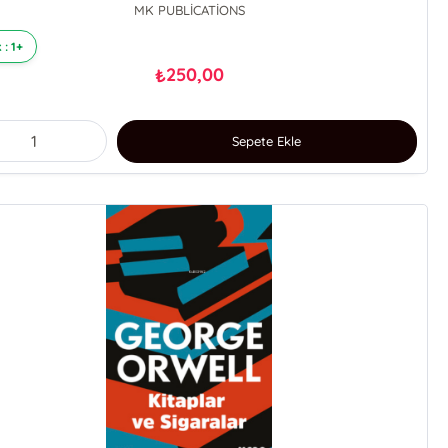
MK PUBLİCATİONS
 : 1+
250,00
₺
Sepete Ekle