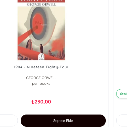
1984 - Nineteen Eighty-Four
GEORGE ORWELL
pen books
Stok
230,00
₺
Sepete Ekle