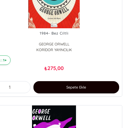
1984- Bez Ciltli
GEORGE ORWELL
KORİDOR YAYINCILIK
 : 1+
275,00
₺
Sepete Ekle