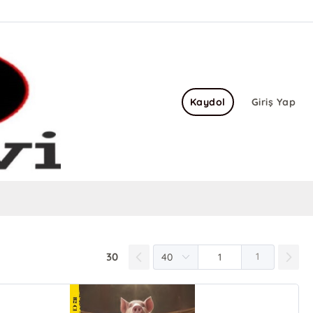
Kaydol
Giriş Yap
30
1