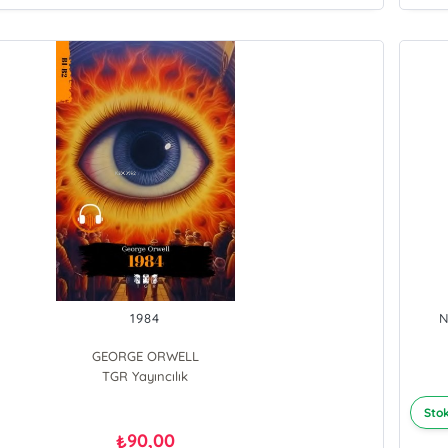
1984
N
GEORGE ORWELL
TGR Yayıncılık
Stok
90,00
₺