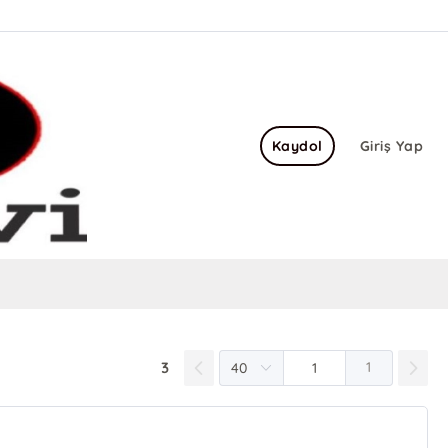
Kaydol
Giriş Yap
3
1