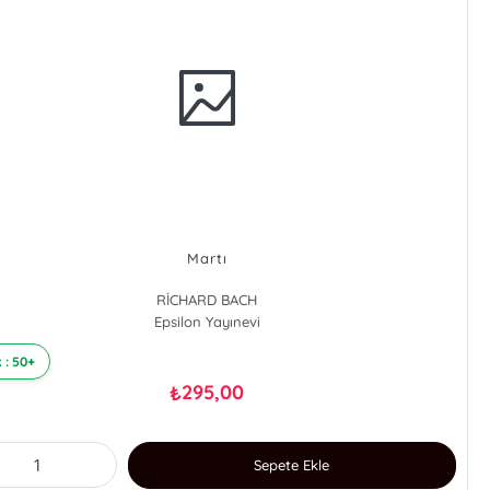
Martı
RİCHARD BACH
Epsilon Yayınevi
 : 50+
295,00
₺
Sepete Ekle