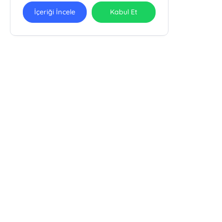
İçeriği İncele
Kabul Et
Ra Yayın Kitabevi