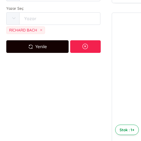
Yazar Seç
RİCHARD BACH
Yenile
Stok : 1+