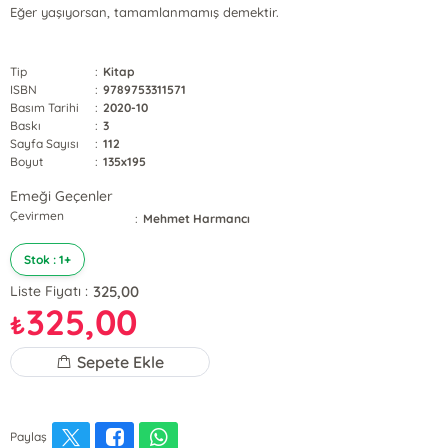
Eğer yaşıyorsan, tamamlanmamış demektir.
Tip
:
Kitap
ISBN
:
9789753311571
Basım Tarihi
:
2020-10
Baskı
:
3
Sayfa Sayısı
:
112
Boyut
:
135x195
Emeği Geçenler
Çevirmen
:
Mehmet Harmancı
Stok : 1+
325,00
Liste Fiyatı :
325,00
₺
Sepete Ekle
Paylaş