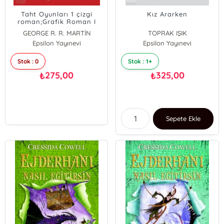
Taht Oyunları 1 çizgi
Kız Ararken
roman;Grafik Roman I
GEORGE R. R. MARTİN
TOPRAK IŞIK
Epsilon Yayınevi
Epsilon Yayınevi
Stok : 0
Stok : 1+
275,00
325,00
₺
₺
Sepete Ekle