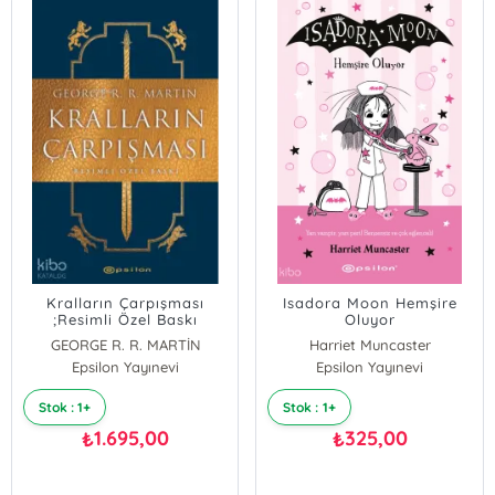
Kralların Çarpışması
Isadora Moon Hemşire
;Resimli Özel Baskı
Oluyor
GEORGE R. R. MARTİN
Harriet Muncaster
Epsilon Yayınevi
Epsilon Yayınevi
Stok : 1+
Stok : 1+
1.695,00
325,00
₺
₺