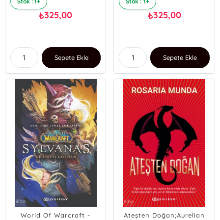
Stok : 1+
Stok : 1+
325,00
325,00
₺
₺
Sepete Ekle
Sepete Ekle
World Of Warcraft -
Ateşten Doğan;Aurelian