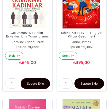
Görünmez Kadınlar;
Sihirli Kitabevi - Tilly ve
Erkekler İçin Tasarlanmış
Kitap Gezginleri
Bir Dünyada Veri Yanlılığı
Caroline Criado Perez
Anna James
İle Yaşamak
Epsilon Yayınevi
Epsilon Yayınevi
Stok : 1+
Stok : 1+
645,00
395,00
₺
₺
Sepete Ekle
Sepete Ekle