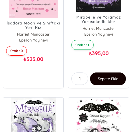
Mirabelle ve Yaramaz
Yarasakedicikler
İsadora Moon ve Sınıftaki
Yeni Kız
Harriet Muncaster
Harriet Muncaster
Epsilon Yayınevi
Epsilon Yayınevi
Stok : 1+
Stok : 0
395,00
₺
325,00
₺
Sepete Ekle