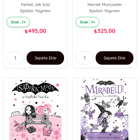
Psikoterapi El Kitabı
Ferhat Jak İçöz
Harriet Muncaster
Epsilon Yayınevi
Epsilon Yayınevi
Stok : 1+
Stok : 1+
495,00
325,00
₺
₺
Sepete Ekle
Sepete Ekle