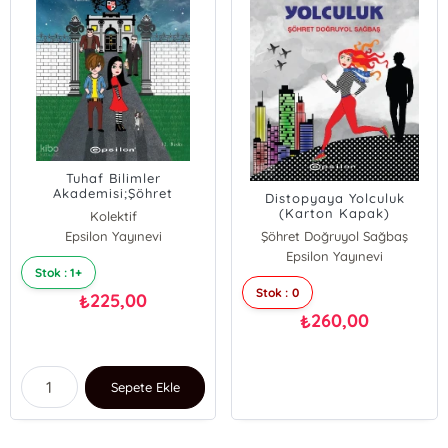
Tuhaf Bilimler
Akademisi;Şöhret
Distopyaya Yolculuk
Doğruyol Sağbaş
(Karton Kapak)
Kolektif
Epsilon Yayınevi
Şöhret Doğruyol Sağbaş
Epsilon Yayınevi
Stok : 1+
Stok : 0
225,00
₺
260,00
₺
Sepete Ekle