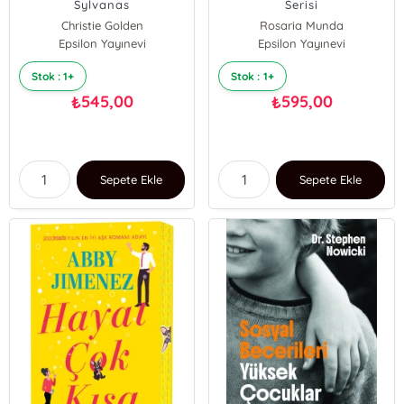
Sylvanas
Serisi
Christie Golden
Rosaria Munda
Epsilon Yayınevi
Epsilon Yayınevi
Stok : 1+
Stok : 1+
545,00
595,00
₺
₺
Sepete Ekle
Sepete Ekle