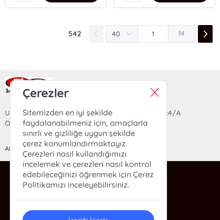
542
14
Ra Yayın Kitabevi
Çerezler
Sitemizden en iyi şekilde
Uzun Sokak Saray Çarşısı Lara Sineması Girişi No:4/A
faydalanabilmeniz için, amaçlarla
Ortahisar/TRABZON
sınırlı ve gizliliğe uygun şekilde
çerez konumlandırmaktayız.
ANASAYFA
YARDIM
İLETİŞİM
Çerezleri nasıl kullandığımızı
incelemek ve çerezleri nasıl kontrol
edebileceğinizi öğrenmek için Çerez
ra@rakitap.com
Politikamızı inceleyebilirsiniz.
0(462) 326 49 71