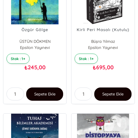
Özgür Gölge
Kirli Peri Masalı (Kutulu)
ÜSTÜN DÖKMEN
Büşra Yılmaz
Epsilon Yayınevi
Epsilon Yayınevi
Stok : 1+
Stok : 1+
245,00
695,00
₺
₺
Sepete Ekle
Sepete Ekle