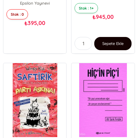
Epsilon Yayınevi
Stok : 1+
Stok : 0
945,00
₺
395,00
₺
Sepete Ekle