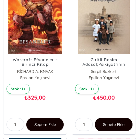
Warcraft Efsaneler -
Giritli Rasim
Birinci Kitap
Adasal;Psikiyatrinin
Kilometre Taşlarında Bir
RİCHARD A. KNAAK
Serpil Bozkurt
Yalnız Kurt
Epsilon Yayınevi
Epsilon Yayınevi
Stok : 1+
Stok : 1+
325,00
450,00
₺
₺
Sepete Ekle
Sepete Ekle