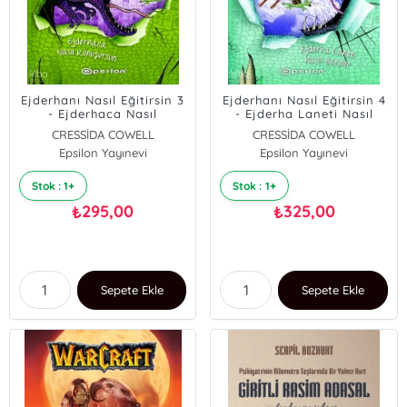
Ejderhanı Nasıl Eğitirsin 3
Ejderhanı Nasıl Eğitirsin 4
- Ejderhaca Nasıl
- Ejderha Laneti Nasıl
Konuşursun
Bozulur (Karton Kapak)
CRESSİDA COWELL
CRESSİDA COWELL
Epsilon Yayınevi
Epsilon Yayınevi
Stok : 1+
Stok : 1+
295,00
325,00
₺
₺
Sepete Ekle
Sepete Ekle