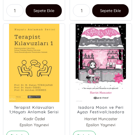
Sepete Ekle
Sepete Ekle
Terapist Kılavuzları
Isadora Moon ve Peri
1;Hayatı Anlamak Serisi
Ayazı Festivali;Isadora
Moon 18
Kadir Özdel
Harriet Muncaster
Epsilon Yayınevi
Aslıhan Dönmez
Epsilon Yayınevi
Mehmet Hakan Türkçapar