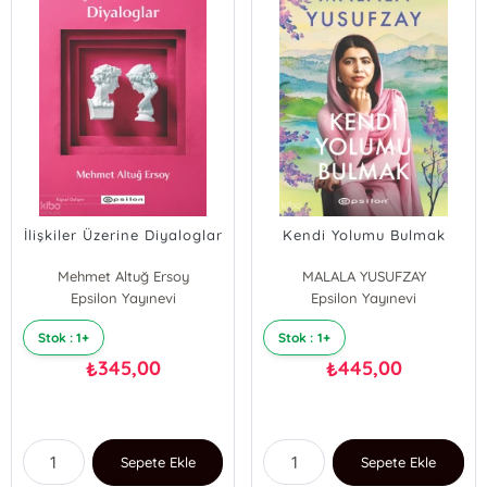
İlişkiler Üzerine Diyaloglar
Kendi Yolumu Bulmak
Mehmet Altuğ Ersoy
MALALA YUSUFZAY
Epsilon Yayınevi
Epsilon Yayınevi
Stok : 1+
Stok : 1+
345,00
445,00
₺
₺
Sepete Ekle
Sepete Ekle