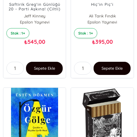
Saftirik Greg'in Günlüğü
Hiç'in Piç'i
20 - Parti Aşkına! (Ciltli)
Jeff Kinney
Ali Tarık Fındık
Epsilon Yayınevi
Epsilon Yayınevi
Stok : 1+
Stok : 1+
545,00
395,00
₺
₺
Sepete Ekle
Sepete Ekle