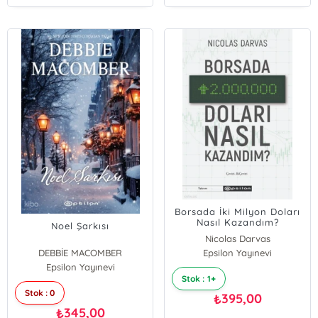
Borsada İki Milyon Doları
Nasıl Kazandım?
Noel Şarkısı
Nicolas Darvas
DEBBİE MACOMBER
Epsilon Yayınevi
Epsilon Yayınevi
Stok : 1+
Stok : 0
395,00
₺
345,00
₺