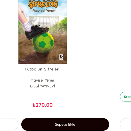
Futbolun Şifreleri
Mavisel Yener
BİLGİ YAYINEVİ
Stok
270,00
₺
Sepete Ekle