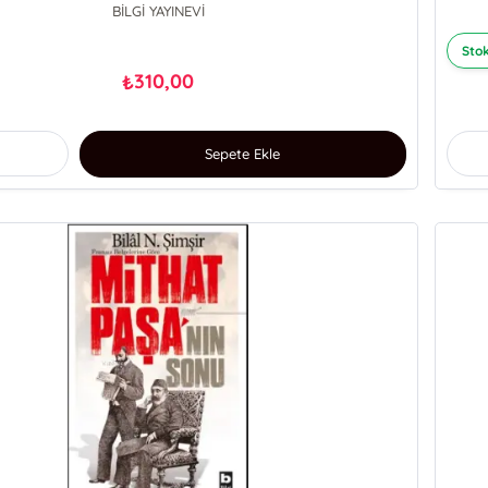
BİLGİ YAYINEVİ
Stok
310,00
₺
Sepete Ekle