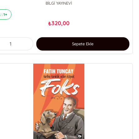
BİLGİ YAYINEVİ
 : 1+
320,00
₺
Sepete Ekle