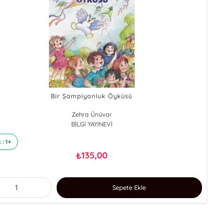
Bir Şampiyonluk Öyküsü
Zehra Ünüvar
BİLGİ YAYINEVİ
 : 1+
135,00
₺
Sepete Ekle