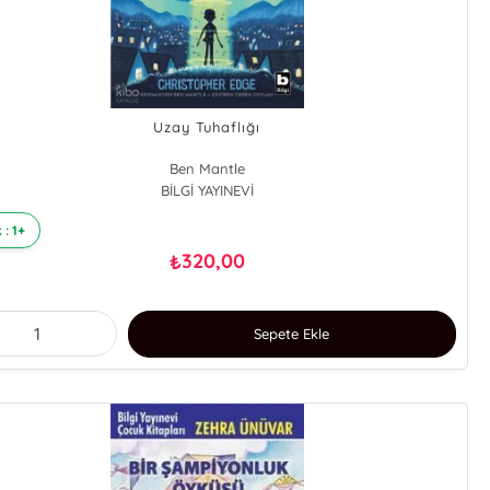
Uzay Tuhaflığı
Ben Mantle
BİLGİ YAYINEVİ
 : 1+
320,00
₺
Sepete Ekle