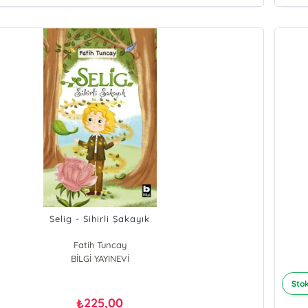
Selig - Sihirli Şakayık
Fatih Tuncay
BİLGİ YAYINEVİ
Stok
225,00
₺