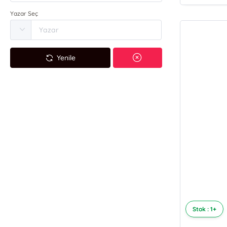
Yazar Seç
Yenile
Stok : 1+