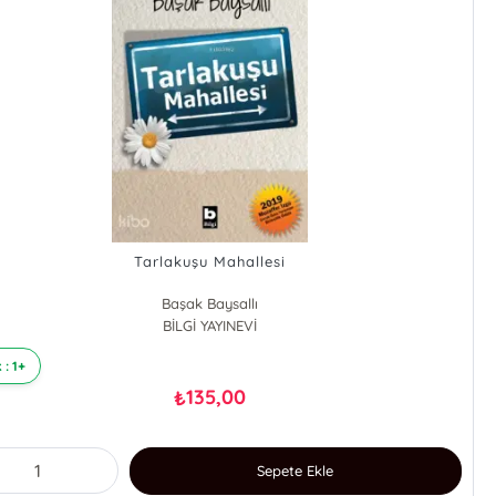
Tarlakuşu Mahallesi
Başak Baysallı
BİLGİ YAYINEVİ
 : 1+
135,00
₺
Sepete Ekle