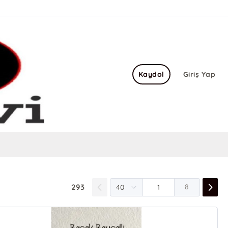
Kaydol
Giriş Yap
293
8