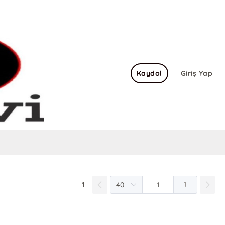
Kaydol
Giriş Yap
1
1