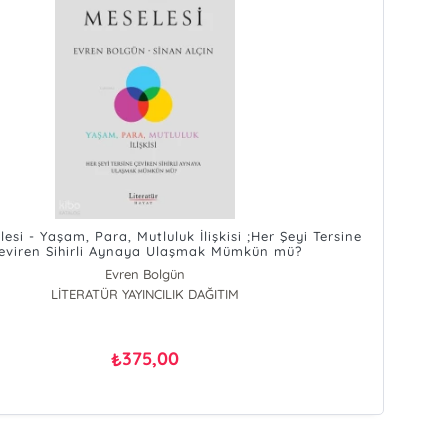
esi - Yaşam, Para, Mutluluk İlişkisi ;Her Şeyi Tersine
eviren Sihirli Aynaya Ulaşmak Mümkün mü?
Evren Bolgün
LİTERATÜR YAYINCILIK DAĞITIM
Sinan Alçın
375,00
₺