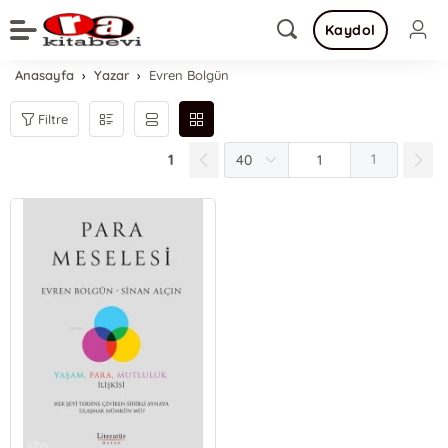
Kaydol
Anasayfa
Yazar
Evren Bolgün
Filtre
1
1