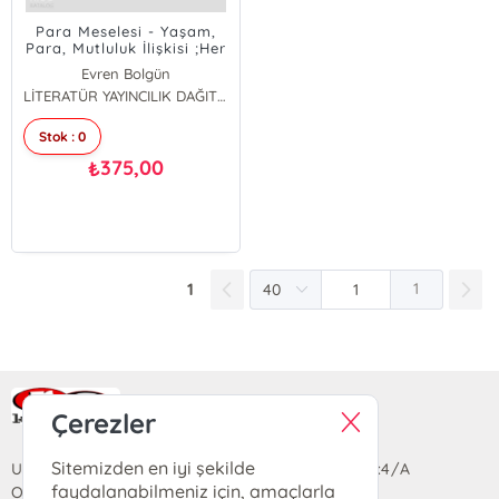
Para Meselesi - Yaşam,
Para, Mutluluk İlişkisi ;Her
Şeyi Tersine Çeviren Sihirli
Evren Bolgün
Aynaya Ulaşmak Mümkün
Sinan Alçın
LİTERATÜR YAYINCILIK DAĞITIM
mü?
Stok : 0
375,00
₺
1
1
Ra Yayın Kitabevi
Çerezler
Sitemizden en iyi şekilde
Uzun Sokak Saray Çarşısı Lara Sineması Girişi No:4/A
faydalanabilmeniz için, amaçlarla
Ortahisar/TRABZON