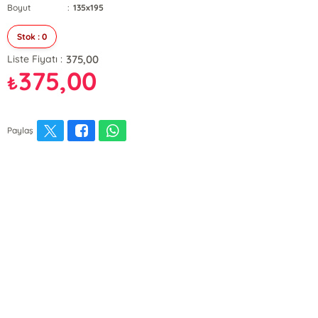
Boyut
:
135x195
Stok : 0
375,00
Liste Fiyatı :
375,00
₺
Paylaş