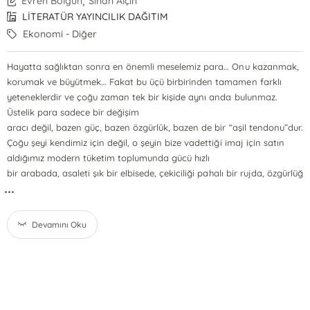
,
Evren Bolgün
Sinan Alçın
LİTERATÜR YAYINCILIK DAĞITIM
Ekonomi - Diğer
Hayatta sağlıktan sonra en önemli meselemiz para… Onu kazanmak,
korumak ve büyütmek… Fakat bu üçü birbirinden tamamen farklı
yeteneklerdir ve çoğu zaman tek bir kişide aynı anda bulunmaz.
Üstelik para sadece bir değişim
aracı değil, bazen güç, bazen özgürlük, bazen de bir “aşil tendonu”dur.
Çoğu şeyi kendimiz için değil, o şeyin bize vadettiği imaj için satın
aldığımız modern tüketim toplumunda gücü hızlı
bir arabada, asaleti şık bir elbisede, çekiciliği pahalı bir rujda, özgürlüğ
...
Devamını Oku