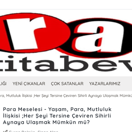
IĞI
YENİ ÇIKANLAR
ÇOK SATANLAR
YAZARLARIMIZ
a, Mutluluk İlişkisi ;Her Şeyi Tersine Çeviren Sihirli Aynaya Ulaşmak Müm
Para Meselesi - Yaşam, Para, Mutluluk
İlişkisi ;Her Şeyi Tersine Çeviren Sihirli
Aynaya Ulaşmak Mümkün mü?