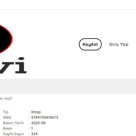
Kaydol
Giriş Yap
kün mü?
Tip
:
Kitap
ISBN
:
9789750410673
Basım Tarihi
:
2025-09
Baskı
:
1
Sayfa Sayısı
:
224