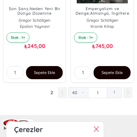
Son Şans;Neden Yeni Bir
Emperyalizm ve
Dünya Düzenine
Denge;Almanya, İngiltere
İhtiyacımız Var?
ve Şark Meselesi 1871-1914
Gregor Schöllgen
Gregor Schöllgen
Gerhard Schröder
Epsilon Yayınevi
Kronik Kitap
Stok : 1+
Stok : 1+
245,00
745,00
₺
₺
Sepete Ekle
Sepete Ekle
2
1
Ra Yayın Kitabevi
Çerezler