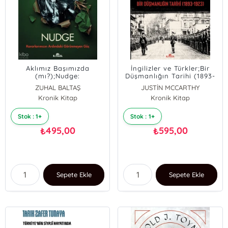
Aklımız Başımızda
İngilizler ve Türkler;Bir
(mı?);Nudge:
Düşmanlığın Tarihi (1893-
Kararlarımızın Ardındaki
1923)
ZUHAL BALTAŞ
JUSTİN MCCARTHY
Görünmeyen Güç
Kronik Kitap
Kronik Kitap
Stok : 1+
Stok : 1+
495,00
595,00
₺
₺
Sepete Ekle
Sepete Ekle