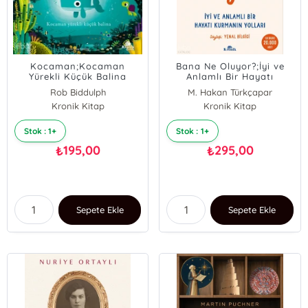
Kocaman;Kocaman
Bana Ne Oluyor?;İyi ve
Yürekli Küçük Balina
Anlamlı Bir Hayatı
Kurmanın Yolları
Rob Biddulph
M. Hakan Türkçapar
Kronik Kitap
Kronik Kitap
Stok : 1+
Stok : 1+
195,00
295,00
₺
₺
Sepete Ekle
Sepete Ekle