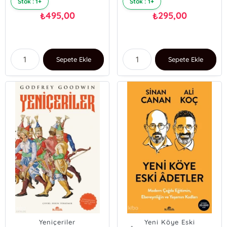
Stok : 1+
Stok : 1+
495,00
295,00
₺
₺
Sepete Ekle
Sepete Ekle
Yeniçeriler
Yeni Köye Eski