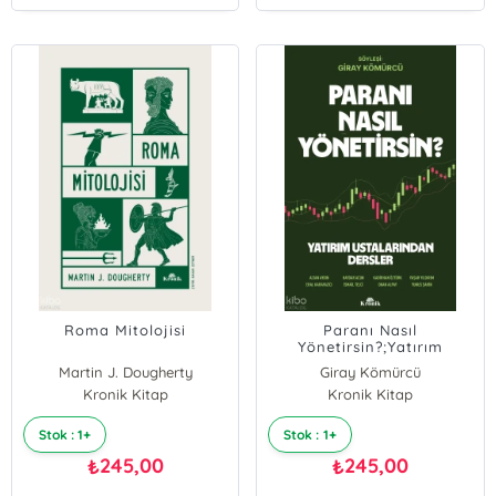
Roma Mitolojisi
Paranı Nasıl
Yönetirsin?;Yatırım
Ustalarından Dersler -
Martin J. Dougherty
Giray Kömürcü
Söyleşi: Giray Kömürcü
Kronik Kitap
Kronik Kitap
Kolektif
Stok : 1+
Stok : 1+
245,00
245,00
₺
₺