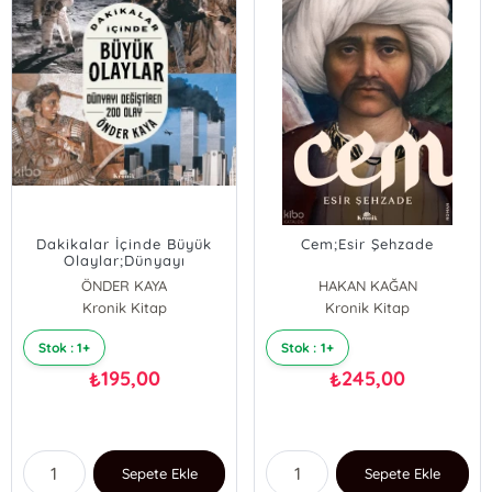
Dakikalar İçinde Büyük
Cem;Esir Şehzade
Olaylar;Dünyayı
Değiştiren 200 Olay
ÖNDER KAYA
HAKAN KAĞAN
Kronik Kitap
Kronik Kitap
Stok : 1+
Stok : 1+
195,00
245,00
₺
₺
Sepete Ekle
Sepete Ekle