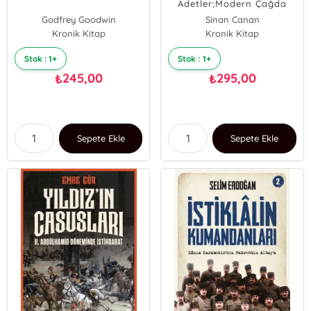
Âdetler;Modern Çağda
Eğitimin, Ebeveynliğin ve
Godfrey Goodwin
Sinan Canan
Yaşamın Kodları
Kronik Kitap
Kronik Kitap
ali koç
Stok : 1+
Stok : 1+
245,00
295,00
₺
₺
Sepete Ekle
Sepete Ekle