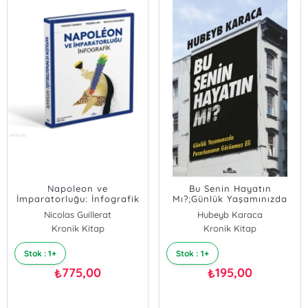
Napoleon ve
Bu Senin Hayatın
İmparatorluğu: İnfografik
Mı?;Günlük Yaşamınızda
(Ciltli)
Pazarlamanın Görünmez
Nicolas Guillerat
Hubeyb Karaca
Eli
Kronik Kitap
Frederic Bey
Kronik Kitap
Vincent Haegele
Stok : 1+
Stok : 1+
775,00
195,00
₺
₺