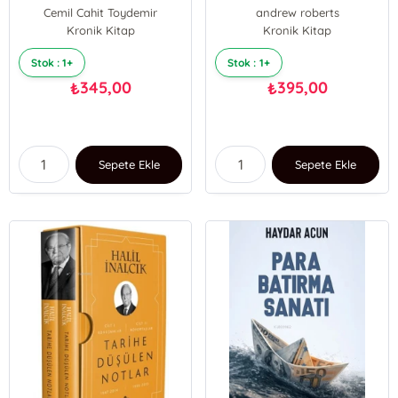
Anıları;Millî Mücadele -
1865)
Cemil Cahit Toydemir
andrew roberts
İsyanlar, İkinci Dünya
Kronik Kitap
Kronik Kitap
Savaşı
Stok : 1+
Stok : 1+
345,00
395,00
₺
₺
Sepete Ekle
Sepete Ekle