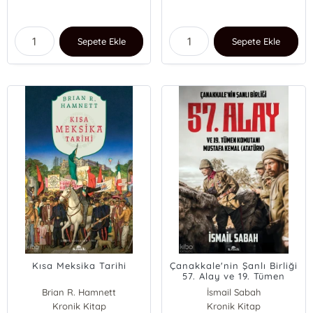
Sepete Ekle
Sepete Ekle
Kısa Meksika Tarihi
Çanakkale'nin Şanlı Birliği
57. Alay ve 19. Tümen
Komutanı Mustafa Kemal
Brian R. Hamnett
İsmail Sabah
(Atatürk)
Kronik Kitap
Kronik Kitap