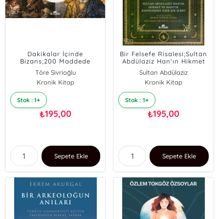
Dakikalar İçinde
Bir Felsefe Risalesi;Sultan
Bizans;200 Maddede
Abdülaziz Han'ın Hikmet
Doğu Roma
ve Mantık Bahislerine Dair
Töre Sivrioğlu
Sultan Abdülaziz
İmparatorluğu Tarihi
Bir Şerhi
Kronik Kitap
Kronik Kitap
Stok : 1+
Stok : 1+
195,00
195,00
₺
₺
Sepete Ekle
Sepete Ekle