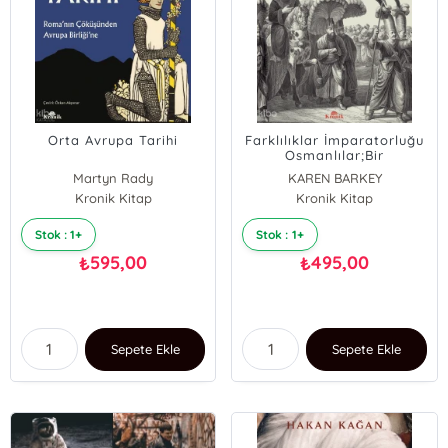
Orta Avrupa Tarihi
Farklılıklar İmparatorluğu
Osmanlılar;Bir
Karşılaştırmalı Tarih
Martyn Rady
KAREN BARKEY
Perspektifi
Kronik Kitap
Kronik Kitap
Stok : 1+
Stok : 1+
595,00
495,00
₺
₺
Sepete Ekle
Sepete Ekle