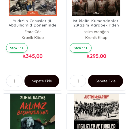
Yıldız'ın Casusları;II.
İstiklalin Kumandanları
Abdülhamid Döneminde
2;Kazım Karabekir'den
İstihbarat
Fahrettin Altay'a
Emre Gör
selim erdoğan
Kronik Kitap
Kronik Kitap
Stok : 1+
Stok : 1+
345,00
295,00
₺
₺
Sepete Ekle
Sepete Ekle