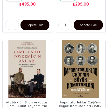
495,00
295,00
₺
₺
Sepete Ekle
Sepete Ekle
Atatürk'ün Silah Arkadaşı
İmparatorluklar Çağı'nın
Cemil Cahit Toydemir'in
Büyük Komutanları (1583-