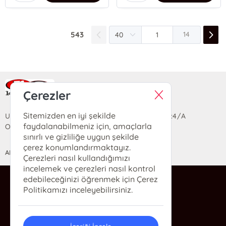
543
14
Ra Yayın Kitabevi
Çerezler
Sitemizden en iyi şekilde
Uzun Sokak Saray Çarşısı Lara Sineması Girişi No:4/A
faydalanabilmeniz için, amaçlarla
Ortahisar/TRABZON
sınırlı ve gizliliğe uygun şekilde
çerez konumlandırmaktayız.
ANASAYFA
YARDIM
İLETİŞİM
Çerezleri nasıl kullandığımızı
incelemek ve çerezleri nasıl kontrol
edebileceğinizi öğrenmek için Çerez
ra@rakitap.com
Politikamızı inceleyebilirsiniz.
0(462) 326 49 71