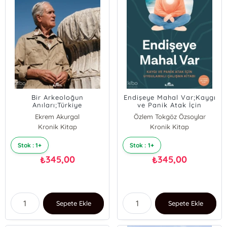
Bir Arkeoloğun
Endişeye Mahal Var;Kaygı
Anıları;Türkiye
ve Panik Atak İçin
Cumhuriyeti Kültür
Uygulamalı Çalışma
Ekrem Akurgal
Özlem Tokgöz Özsoylar
Tarihinden Birkaç Yaprak
Kitabı
Kronik Kitap
Kronik Kitap
Stok : 1+
Stok : 1+
345,00
345,00
₺
₺
Sepete Ekle
Sepete Ekle