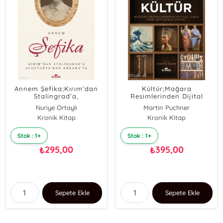
Annem Şefika;Kırım’dan
Kültür;Mağara
Stalingrad’a,
Resimlerinden Dijital
Avusturya’dan Ankara’ya
Çağa Yeni Bir Dünya
Nuriye Ortaylı
Martin Puchner
Tarihi
Kronik Kitap
Kronik Kitap
Stok : 1+
Stok : 1+
295,00
395,00
₺
₺
Sepete Ekle
Sepete Ekle