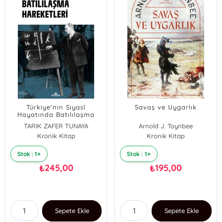
Türkiye'nin Siyasî
Savaş ve Uygarlık
Hayatında Batılılaşma
Hareketleri
TARIK ZAFER TUNAYA
Arnold J. Toynbee
Kronik Kitap
Kronik Kitap
Stok : 1+
Stok : 1+
245,00
195,00
₺
₺
Sepete Ekle
Sepete Ekle