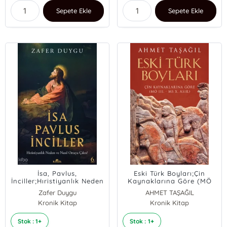
Sepete Ekle
Sepete Ekle
İsa, Pavlus,
Eski Türk Boyları;Çin
İnciller;Hıristiyanlık Neden
Kaynaklarına Göre (MÖ
ve Nasıl Ortaya Çıktı?
III. - MS X. Asır)
Zafer Duygu
AHMET TAŞAĞIL
Kronik Kitap
Kronik Kitap
Stok : 1+
Stok : 1+