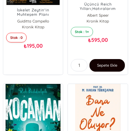
Üçüncü Reich
Yılları;Hatıralarım
İskelet Zeytin'in
Muhteşem Planı
Albert Speer
Guiditta Campello
Kronik Kitap
Kronik Kitap
Stok : 1+
Stok : 0
595,00
₺
195,00
₺
Sepete Ekle