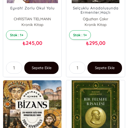
Eyvah! Zorlu Okul Yolu
Selçuklu Anadolusunda
Ermeniler;Haçlı
Seferlerine Kadar
CHRİSTİAN TİELMANN
Oğuzhan Çakır
Kronik Kitap
Kronik Kitap
Stok : 1+
Stok : 1+
245,00
295,00
₺
₺
Sepete Ekle
Sepete Ekle