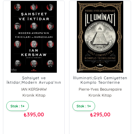
Şahsiyet ve
İlluminati;Gizli Cemiyetten
İktidar;Modern Avrupa’nın
Komplo Teorilerine
Yıkıcıları ve Kurucuları
IAN KERSHAW
Pierre-Yves Beaurepaire
Kronik Kitap
Kronik Kitap
Stok : 1+
Stok : 1+
395,00
295,00
₺
₺