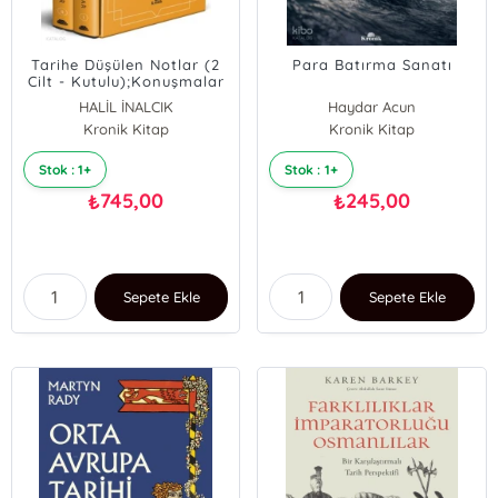
Tarihe Düşülen Notlar (2
Para Batırma Sanatı
Cilt - Kutulu);Konuşmalar
ve Röportajlar
HALİL İNALCIK
Haydar Acun
Kronik Kitap
Kronik Kitap
Stok : 1+
Stok : 1+
745,00
245,00
₺
₺
Sepete Ekle
Sepete Ekle