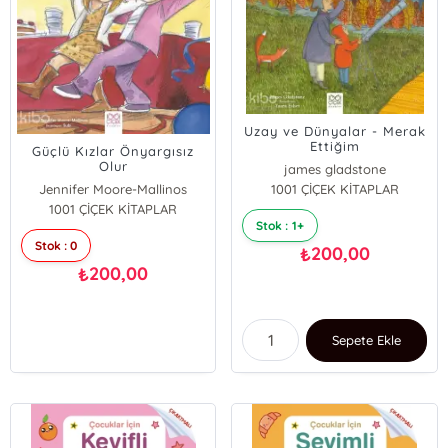
Uzay ve Dünyalar - Merak
Ettiğim
Güçlü Kızlar Önyargısız
Olur
james gladstone
Jennifer Moore-Mallinos
1001 ÇİÇEK KİTAPLAR
1001 ÇİÇEK KİTAPLAR
Stok : 1+
Stok : 0
200,00
₺
200,00
₺
Sepete Ekle