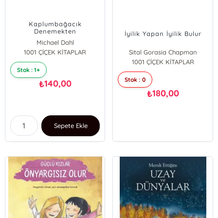
Kaplumbağacık
Denemekten
İyilik Yapan İyilik Bulur
Vazgeçmiyor;Merhaba
Michael Dahl
Küçük Deha
1001 ÇİÇEK KİTAPLAR
Sital Gorasia Chapman
1001 ÇİÇEK KİTAPLAR
Stok : 1+
Stok : 0
140,00
₺
180,00
₺
Sepete Ekle