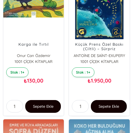
Karga ile Tırtıl
Küçük Prens Özel Baskı
(Ciltli) – Sürpriz
Animasyonlu
Onur Can Özdemir
ANTOİNE DE SAİNT-EXUPERY
1001 ÇİÇEK KİTAPLAR
1001 ÇİÇEK KİTAPLAR
Stok : 1+
Stok : 1+
130,00
1.950,00
₺
₺
Sepete Ekle
Sepete Ekle