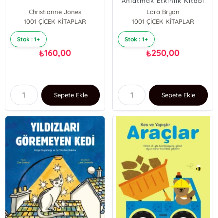
Anlatmak Etkinlik Kitabı
Christianne Jones
Lara Bryan
1001 ÇİÇEK KİTAPLAR
Jayri Gomez
1001 ÇİÇEK KİTAPLAR
Stok : 1+
Stok : 1+
160,00
250,00
₺
₺
Sepete Ekle
Sepete Ekle