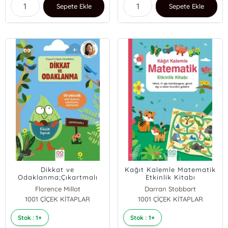
Sepete Ekle
Sepete Ekle
Dikkat ve
Kağıt Kalemle Matematik
Odaklanma;Çıkartmalı
Etkinlik Kitabı
Kişisel Gelişim Etkinlikleri
Florence Millot
Darran Stobbart
1001 ÇİÇEK KİTAPLAR
1001 ÇİÇEK KİTAPLAR
Eddie Reynolds
Kristie Pickersgill
Stok : 1+
Stok : 1+