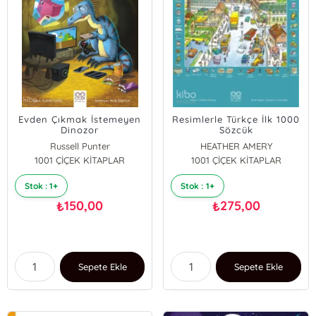
Evden Çıkmak İstemeyen
Resimlerle Türkçe İlk 1000
Dinozor
Sözcük
Russell Punter
HEATHER AMERY
1001 ÇİÇEK KİTAPLAR
1001 ÇİÇEK KİTAPLAR
Stok : 1+
Stok : 1+
150,00
275,00
₺
₺
Sepete Ekle
Sepete Ekle