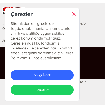
Ra Yayın Kitabevi
Çerezler
Sitemizden en iyi şekilde
Uzun Sokak Saray Çarşısı Lara Sineması Girişi No:4/A
faydalanabilmeniz için, amaçlarla
Ortahisar/TRABZON
sınırlı ve gizliliğe uygun şekilde
çerez konumlandırmaktayız.
ANASAYFA
YARDIM
İLETİŞİM
Çerezleri nasıl kullandığımızı
incelemek ve çerezleri nasıl kontrol
edebileceğinizi öğrenmek için Çerez
ra@rakitap.com
Politikamızı inceleyebilirsiniz.
0(462) 326 49 71
İçeriği İncele
© 2024 Ra Kitabevi. Her hakkı saklıdır.
ONSO
Tasarım & Uygulama
Kabul Et