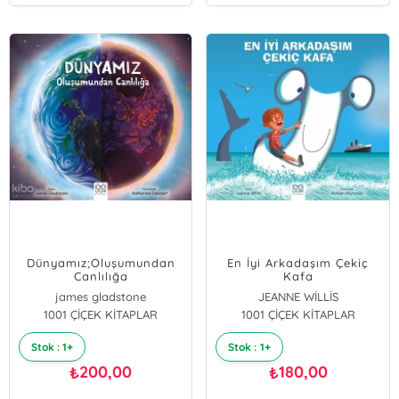
Dünyamız;Oluşumundan
En İyi Arkadaşım Çekiç
Canlılığa
Kafa
james gladstone
JEANNE WİLLİS
1001 ÇİÇEK KİTAPLAR
1001 ÇİÇEK KİTAPLAR
Stok : 1+
Stok : 1+
200,00
180,00
₺
₺