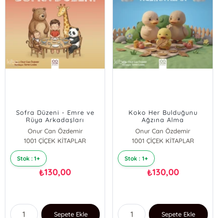
Sofra Düzeni - Emre ve
Koko Her Bulduğunu
Rüya Arkadaşları
Ağzına Alma
Onur Can Özdemir
Onur Can Özdemir
1001 ÇİÇEK KİTAPLAR
1001 ÇİÇEK KİTAPLAR
Stok : 1+
Stok : 1+
130,00
130,00
₺
₺
Sepete Ekle
Sepete Ekle