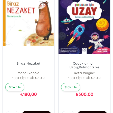
Biraz Nezaket
Çocuklar İçin
Uzay;Bulmaca ve
Etkinliklerle
Maria Gianola
Kathi Wagner
1001 ÇİÇEK KİTAPLAR
1001 ÇİÇEK KİTAPLAR
Sheryl Racine
Stok : 1+
Stok : 1+
180,00
300,00
₺
₺