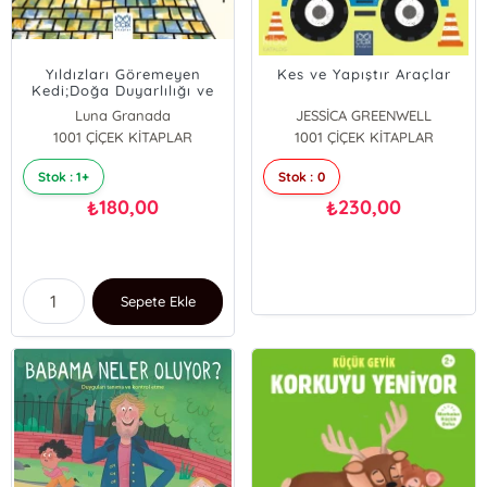
Yıldızları Göremeyen
Kes ve Yapıştır Araçlar
Kedi;Doğa Duyarlılığı ve
İyi Yönden Bakma
Luna Granada
JESSİCA GREENWELL
1001 ÇİÇEK KİTAPLAR
1001 ÇİÇEK KİTAPLAR
Stok : 1+
Stok : 0
180,00
230,00
₺
₺
Sepete Ekle