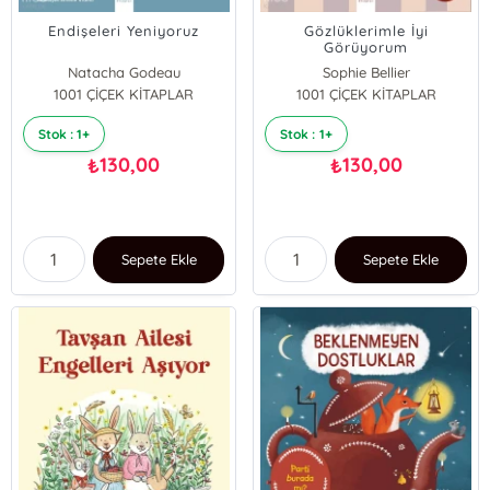
Endişeleri Yeniyoruz
Gözlüklerimle İyi
Görüyorum
Natacha Godeau
Sophie Bellier
1001 ÇİÇEK KİTAPLAR
1001 ÇİÇEK KİTAPLAR
Stok : 1+
Stok : 1+
130,00
130,00
₺
₺
Sepete Ekle
Sepete Ekle