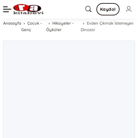
Kaydol
Anasayfa
Çocuk -
Hikayeler -
Evden Çıkmak İstemeyen
Genç
Öyküler
Dinozor