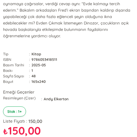
oynamaya çağırsalar, verdiği cevap aynı: “Evde kalmayı tercih
ederim.” Bakalım arkadaşları Fred’i ekran başından kaldırıp dışarıda
yapabileceği çok daha fazla eğlenceli şeyin olduğuna ikna
edebilecekler mi? Evden Çıkmak İstemeyen Dinozor, çocukların açık
havada başkalarıyla etkileşimde bulunmanın faydalarını
öğrenmelerine yardımcı oluyor.
Tip
:
Kitap
ISBN
:
9786053418511
Basım Tarihi
:
2025-05
Baskı
:
1
Sayfa Sayısı
:
48
Boyut
:
165x240
Emeği Geçenler
Resimleyen (Çizer)
:
Andy Elkerton
Stok : 1+
150,00
Liste Fiyatı :
150,00
₺