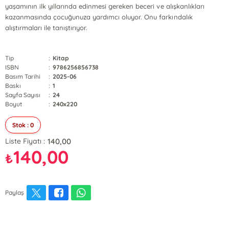
yaşamının ilk yıllarında edinmesi gereken beceri ve alışkanlıkları
kazanmasında çocuğunuza yardımcı oluyor. Onu farkındalık
alıştırmaları ile tanıştırıyor.
Tip
:
Kitap
ISBN
:
9786256856738
Basım Tarihi
:
2025-06
Baskı
:
1
Sayfa Sayısı
:
24
Boyut
:
240x220
Stok : 0
140,00
Liste Fiyatı :
140,00
₺
Paylaş