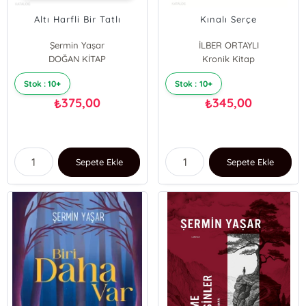
Altı Harfli Bir Tatlı
Kınalı Serçe
Şermin Yaşar
İLBER ORTAYLI
DOĞAN KİTAP
Şermin Yaşar
Kronik Kitap
Stok : 10+
Stok : 10+
375,00
345,00
₺
₺
Sepete Ekle
Sepete Ekle