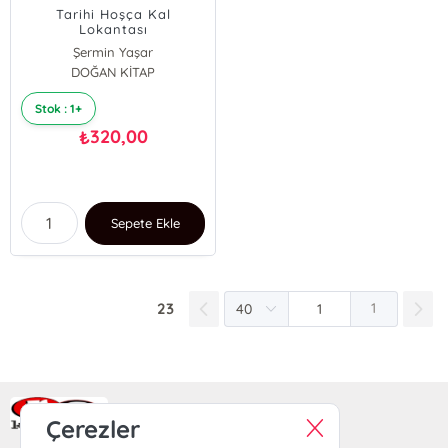
Tarihi Hoşça Kal
Lokantası
Şermin Yaşar
DOĞAN KİTAP
Stok : 1+
320,00
₺
Sepete Ekle
23
1
Ra Yayın Kitabevi
Çerezler