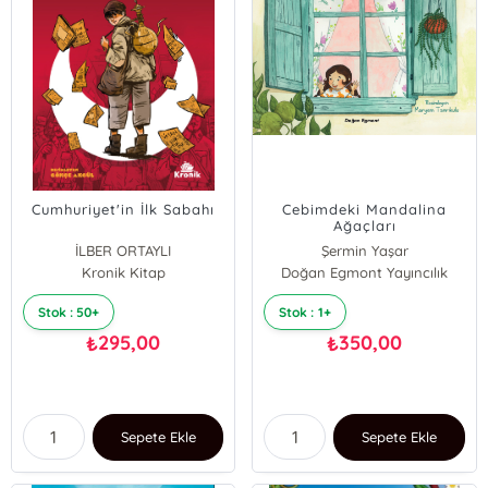
Cumhuriyet'in İlk Sabahı
Cebimdeki Mandalina
Ağaçları
İLBER ORTAYLI
Şermin Yaşar
Şermin Yaşar
Kronik Kitap
Doğan Egmont Yayıncılık
Stok : 50+
Stok : 1+
295,00
350,00
₺
₺
Sepete Ekle
Sepete Ekle