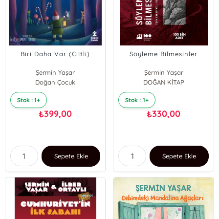
Biri Daha Var (Ciltli)
Söyleme Bilmesinler
Şermin Yaşar
Şermin Yaşar
Doğan Çocuk
DOĞAN KİTAP
Stok : 1+
Stok : 1+
399,00
330,00
₺
₺
Sepete Ekle
Sepete Ekle