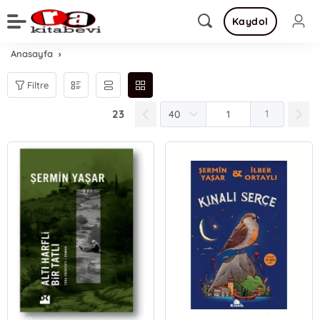
Kaydol
Anasayfa
Filtre
23
1