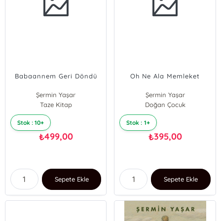
Babaannem Geri Döndü
Oh Ne Ala Memleket
Şermin Yaşar
Şermin Yaşar
Taze Kitap
Doğan Çocuk
Stok : 10+
Stok : 1+
499,00
395,00
₺
₺
Sepete Ekle
Sepete Ekle