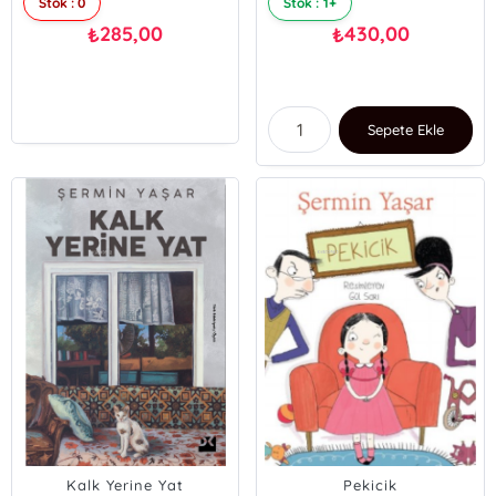
Stok : 0
Stok : 1+
285,00
430,00
₺
₺
Sepete Ekle
Kalk Yerine Yat
Pekicik