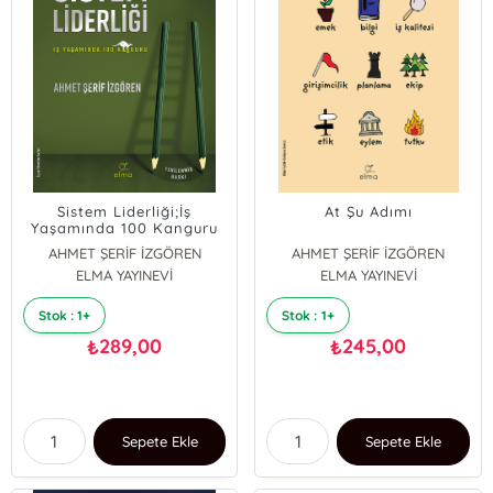
Sistem Liderliği;İş
At Şu Adımı
Yaşamında 100 Kanguru
AHMET ŞERİF İZGÖREN
AHMET ŞERİF İZGÖREN
ELMA YAYINEVİ
ELMA YAYINEVİ
Stok : 1+
Stok : 1+
289,00
245,00
₺
₺
Sepete Ekle
Sepete Ekle