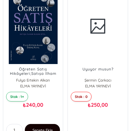
Öğreten Satış
Uyuyor musun?
Hikâyeleri;Satışa İlham
Olsun Diye
Fulya Ertekin Alkan
Şermin Çarkacı
ELMA YAYINEVİ
Erdinç Kutal
ELMA YAYINEVİ
Stok : 1+
Stok : 0
240,00
250,00
₺
₺
Sepete Ekle