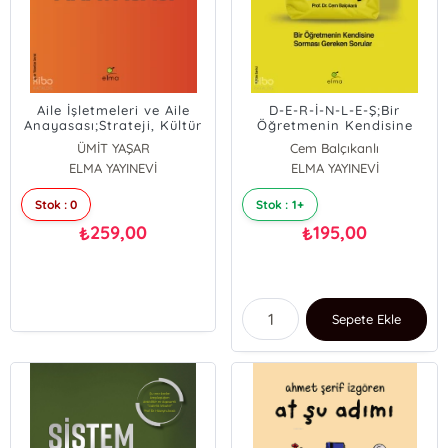
Aile İşletmeleri ve Aile
D-E-R-İ-N-L-E-Ş;Bir
Anayasası;Strateji, Kültür
Öğretmenin Kendisine
ve Kurumsallaşma
Sorması Gereken Sorular
ÜMİT YAŞAR
Cem Balçıkanlı
Rehberi
ELMA YAYINEVİ
ELMA YAYINEVİ
Stok : 0
Stok : 1+
259,00
195,00
₺
₺
Sepete Ekle