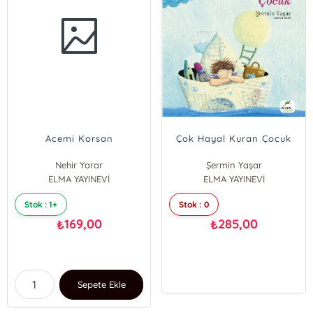
Acemi Korsan
Çok Hayal Kuran Çocuk
Nehir Yarar
Şermin Yaşar
ELMA YAYINEVİ
ELMA YAYINEVİ
Stok : 1+
Stok : 0
169,00
285,00
₺
₺
Sepete Ekle