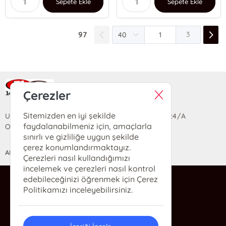
Sepete Ekle
Sepete Ekle
97
3
Ra Yayın Kitabevi
Çerezler
Sitemizden en iyi şekilde
Uzun Sokak Saray Çarşısı Lara Sineması Girişi No:4/A
faydalanabilmeniz için, amaçlarla
Ortahisar/TRABZON
sınırlı ve gizliliğe uygun şekilde
çerez konumlandırmaktayız.
ANASAYFA
YARDIM
İLETİŞİM
Çerezleri nasıl kullandığımızı
incelemek ve çerezleri nasıl kontrol
edebileceğinizi öğrenmek için Çerez
ra@rakitap.com
Politikamızı inceleyebilirsiniz.
0(462) 326 49 71