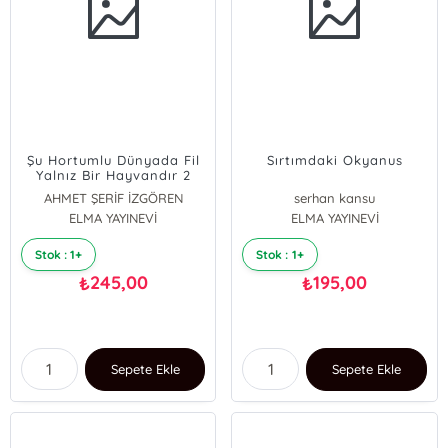
Şu Hortumlu Dünyada Fil
Sırtımdaki Okyanus
Yalnız Bir Hayvandır 2
(Yeşil Kapak); İletişim,
AHMET ŞERİF İZGÖREN
serhan kansu
Başarı ve Hayat Üzerine
ELMA YAYINEVİ
ELMA YAYINEVİ
Stok : 1+
Stok : 1+
245,00
195,00
₺
₺
Sepete Ekle
Sepete Ekle