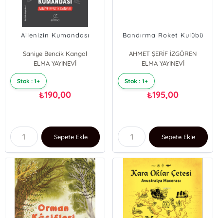
Ailenizin Kumandası
Bandırma Roket Kulübü
Saniye Bencik Kangal
AHMET ŞERİF İZGÖREN
ELMA YAYINEVİ
ELMA YAYINEVİ
Stok : 1+
Stok : 1+
190,00
195,00
₺
₺
Sepete Ekle
Sepete Ekle