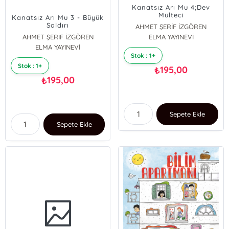
Kanatsız Arı Mu 4;Dev
Mülteci
Kanatsız Arı Mu 3 - Büyük
Saldırı
AHMET ŞERİF İZGÖREN
AHMET ŞERİF İZGÖREN
ELMA YAYINEVİ
ELMA YAYINEVİ
Stok : 1+
Stok : 1+
195,00
₺
195,00
₺
Sepete Ekle
Sepete Ekle