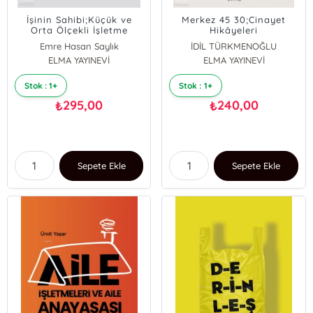
İşinin Sahibi;Küçük ve
Merkez 45 30;Cinayet
Orta Ölçekli İşletme
Hikâyeleri
Sahipleri İçin Şirket
Emre Hasan Saylık
İDİL TÜRKMENOĞLU
Yönetimi
ELMA YAYINEVİ
Işık Şerifsoy
ELMA YAYINEVİ
Akif Aktuğ
Stok : 1+
Stok : 1+
295,00
240,00
₺
₺
Sepete Ekle
Sepete Ekle