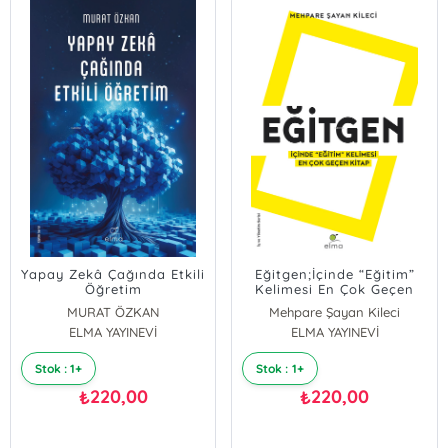
Yapay Zekâ Çağında Etkili
Eğitgen;İçinde “Eğitim”
Öğretim
Kelimesi En Çok Geçen
Kitap
MURAT ÖZKAN
Mehpare Şayan Kileci
ELMA YAYINEVİ
ELMA YAYINEVİ
Stok : 1+
Stok : 1+
220,00
220,00
₺
₺