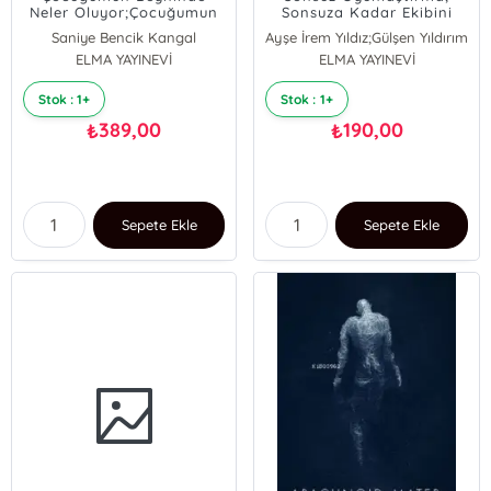
Neler Oluyor;Çocuğumun
Sonsuza Kadar Ekibini
Beyninde Neler Oluyor ?
Motive Etmek
Saniye Bencik Kangal
Ayşe İrem Yıldız;Gülşen Yıldırım
ELMA YAYINEVİ
ELMA YAYINEVİ
Stok : 1+
Stok : 1+
389,00
190,00
₺
₺
Sepete Ekle
Sepete Ekle