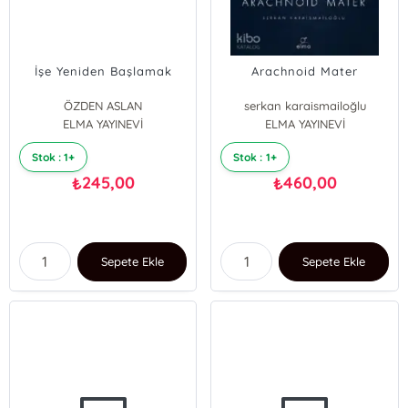
İşe Yeniden Başlamak
Arachnoid Mater
ÖZDEN ASLAN
serkan karaismailoğlu
ELMA YAYINEVİ
ELMA YAYINEVİ
Stok : 1+
Stok : 1+
245,00
460,00
₺
₺
Sepete Ekle
Sepete Ekle