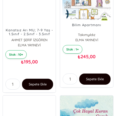
Bilim Apartmanı
Kanatsız Arı MU; 7-9 Yaş -
1.Sınıf - 2.Sınıf - 3.Sınıf
Takımyıldız
AHMET ŞERİF İZGÖREN
ELMA YAYINEVİ
ELMA YAYINEVİ
Stok : 1+
Stok : 10+
245,00
₺
195,00
₺
Sepete Ekle
Sepete Ekle