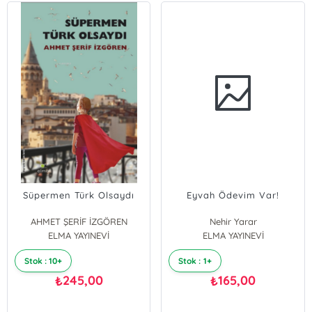
Süpermen Türk Olsaydı
Eyvah Ödevim Var!
AHMET ŞERİF İZGÖREN
Nehir Yarar
ELMA YAYINEVİ
ELMA YAYINEVİ
Stok : 10+
Stok : 1+
245,00
165,00
₺
₺