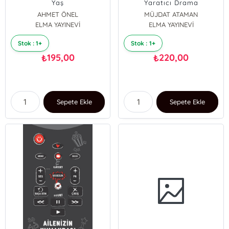
Yaş
Yaratıcı Drama
AHMET ÖNEL
MÜJDAT ATAMAN
ELMA YAYINEVİ
ELMA YAYINEVİ
Stok : 1+
Stok : 1+
195,00
220,00
₺
₺
Sepete Ekle
Sepete Ekle