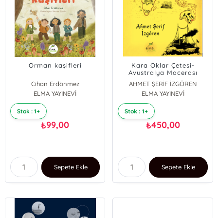
Orman kaşifleri
Kara Oklar Çetesi-
Avustralya Macerası
Cihan Erdönmez
AHMET ŞERİF İZGÖREN
ELMA YAYINEVİ
ELMA YAYINEVİ
Stok : 1+
Stok : 1+
99,00
450,00
₺
₺
Sepete Ekle
Sepete Ekle