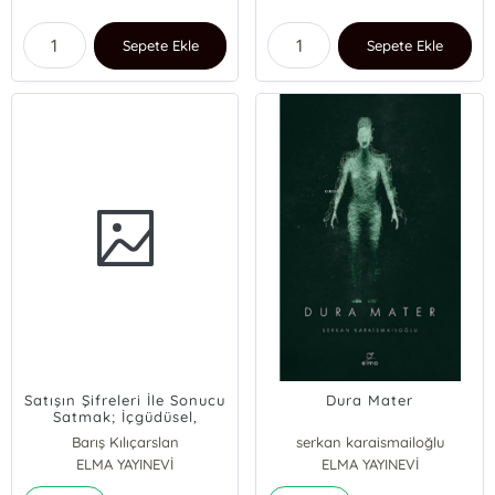
Sepete Ekle
Sepete Ekle
Satışın Şifreleri İle Sonucu
Dura Mater
Satmak; İçgüdüsel,
Mantıksal ve Duygusal
Barış Kılıçarslan
serkan karaismailoğlu
İknanın 12 Şifresi
ELMA YAYINEVİ
ELMA YAYINEVİ