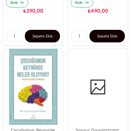
Stok : 1+
Stok : 1+
290,00
490,00
₺
₺
Sepete Ekle
Sepete Ekle
Çocuğumun Beyninde
Sonsuz Oyunlaştırma;