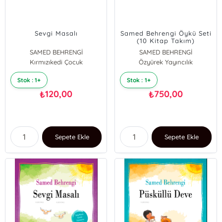
Sevgi Masalı
Samed Behrengi Öykü Seti
(10 Kitap Takım)
SAMED BEHRENGİ
SAMED BEHRENGİ
Kırmızıkedi Çocuk
Özyürek Yayıncılık
Stok : 1+
Stok : 1+
120,00
750,00
₺
₺
Sepete Ekle
Sepete Ekle