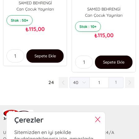
SAMED BEHRENGİ
Can Çocuk Yayınları
SAMED BEHRENGİ
Can Çocuk Yayınları
Stok : 50+
Stok : 10+
115,00
₺
115,00
₺
Sepete Ekle
Sepete Ekle
24
1
Ra Yayın Kitabevi
Çerezler
Sitemizden en iyi şekilde
Uzun Sokak Saray Çarşısı Lara Sineması Girişi No:4/A
faydalanabilmeniz için, amaçlarla
Ortahisar/TRABZON