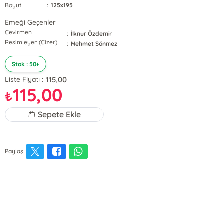
Boyut
:
125x195
Emeği Geçenler
Çevirmen
:
İlknur Özdemir
Resimleyen (Çizer)
:
Mehmet Sönmez
Stok : 50+
115,00
Liste Fiyatı :
115,00
₺
Sepete Ekle
Paylaş