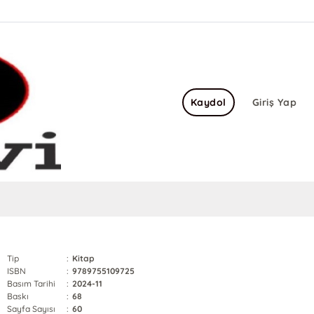
Kaydol
Giriş Yap
Tip
:
Kitap
ISBN
:
9789755109725
Basım Tarihi
:
2024-11
Baskı
:
68
Sayfa Sayısı
:
60