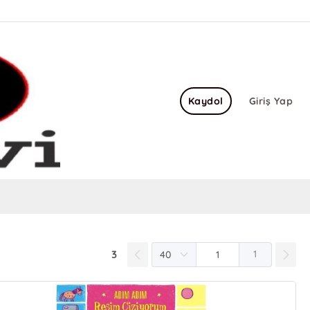
Kaydol
Giriş Yap
3
1