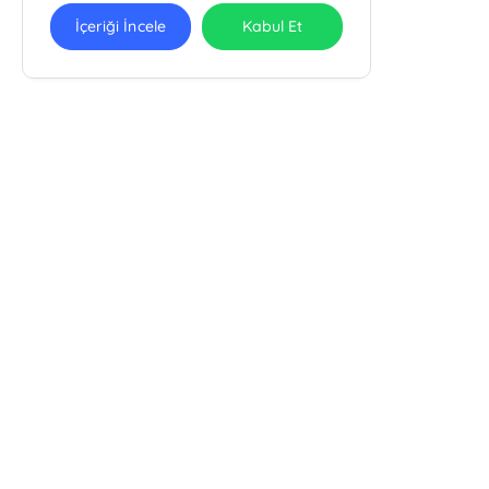
İçeriği İncele
Kabul Et
Ra Yayın Kitabevi