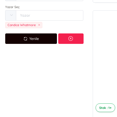
Yazar Seç
Candice Whatmore
Yenile
Stok : 1+