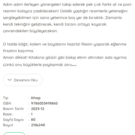
Adım adım ilerleyen yönergeleri takip ederek pek çok farklı at ve poni
resmini kolayca çizebileceksin! Üstelik yaptığın resimlerle yeteneğini
sergileyebilmen için sana yeterince boş yer de bıraktık. Zamanla
kendi tekniğini geliştirecek, kendi tarzını ortaya koyarak
çevrendekileri büyüleyeceksin.
O halde kâğıt, kalem ve boyalarını hazırla! Resim yaparak eğlenme
fırsatını kaçırma.
Aman dikkat! Kitabına gözün gibi bakıp elinin altından asla ayırma
...
çünkü onu büyüklerle paylaşmak zoru
Devamını Oku
Tip
:
Kitap
ISBN
:
9786053419860
Basım Tarihi
:
2023-12
Baskı
:
1
Sayfa Sayısı
:
80
Boyut
:
210x240