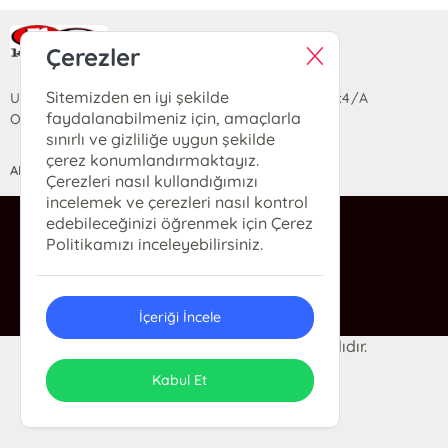
Ra Yayın Kitabevi
Çerezler
Sitemizden en iyi şekilde
Uzun Sokak Saray Çarşısı Lara Sineması Girişi No:4/A
faydalanabilmeniz için, amaçlarla
Ortahisar/TRABZON
sınırlı ve gizliliğe uygun şekilde
çerez konumlandırmaktayız.
ANASAYFA
YARDIM
İLETİŞİM
Çerezleri nasıl kullandığımızı
incelemek ve çerezleri nasıl kontrol
edebileceğinizi öğrenmek için Çerez
ra@rakitap.com
Politikamızı inceleyebilirsiniz.
0(462) 326 49 71
İçeriği İncele
© 2024 Ra Kitabevi. Her hakkı saklıdır.
ONSO
Tasarım & Uygulama
Kabul Et