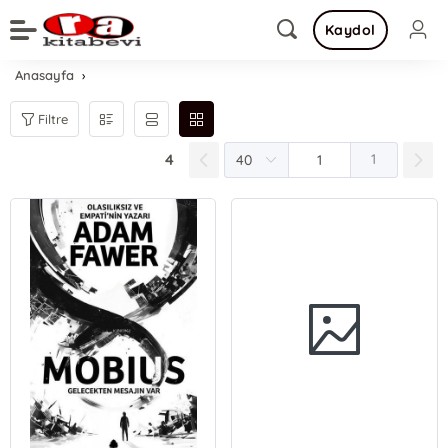
Kaydol
Anasayfa
Filtre
4
1