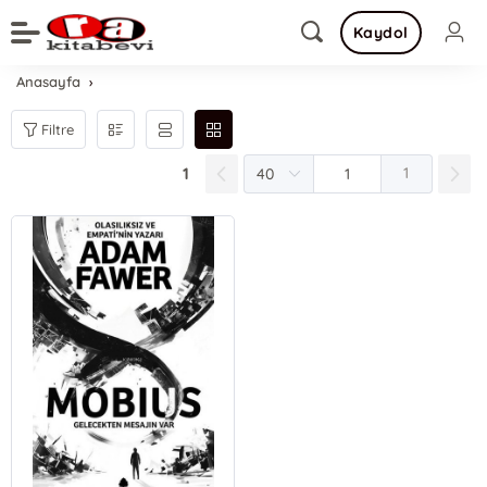
Kaydol
Anasayfa
Filtre
1
1