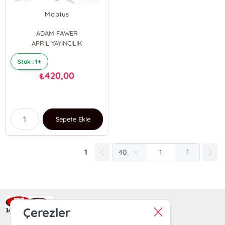
Mobius
ADAM FAWER
ALGAN SEZGİNTÜREDİ
APRIL YAYINCILIK
Stok : 1+
420,00
₺
Sepete Ekle
1
1
Ra Yayın Kitabevi
Çerezler