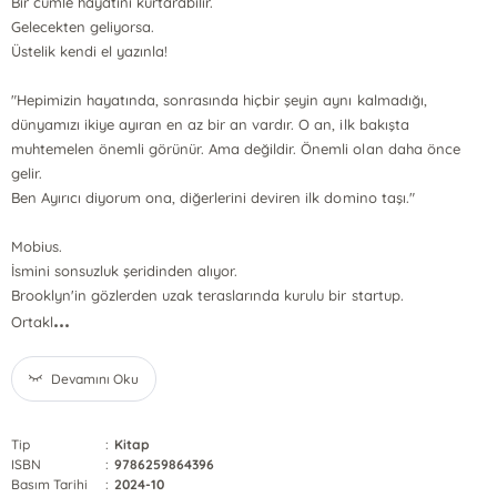
Bir cümle hayatını kurtarabilir.
Gelecekten geliyorsa.
Üstelik kendi el yazınla!
"Hepimizin hayatında, sonrasında hiçbir şeyin aynı kalmadığı,
dünyamızı ikiye ayıran en az bir an vardır. O an, ilk bakışta
muhtemelen önemli görünür. Ama değildir. Önemli olan daha önce
gelir.
Ben Ayırıcı diyorum ona, diğerlerini deviren ilk domino taşı."
Mobius.
İsmini sonsuzluk şeridinden alıyor.
Brooklyn'in gözlerden uzak teraslarında kurulu bir startup.
...
Ortakl
Devamını Oku
Tip
:
Kitap
ISBN
:
9786259864396
Basım Tarihi
:
2024-10