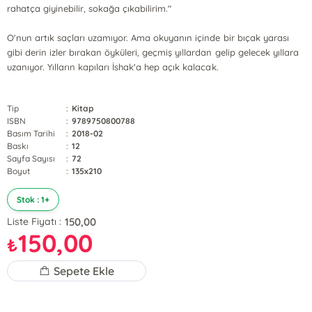
rahatça giyinebilir, sokağa çıkabilirim."
O'nun artık saçları uzamıyor. Ama okuyanın içinde bir bıçak yarası
gibi derin izler bırakan öyküleri, geçmiş yıllardan gelip gelecek yıllara
uzanıyor. Yılların kapıları İshak'a hep açık kalacak.
Tip
:
Kitap
ISBN
:
9789750800788
Basım Tarihi
:
2018-02
Baskı
:
12
Sayfa Sayısı
:
72
Boyut
:
135x210
Stok : 1+
150,00
Liste Fiyatı :
150,00
₺
Sepete Ekle