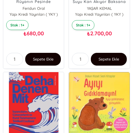
Rüyanın Peşinde
Suyu Kan Akıyor Baksana
- Karıncanın Su İçtiği -
Feridun Oral
YAŞAR KEMAL
Tanyeri Horozları - Çıplak
Yapı Kredi Yayınları ( YKY )
Yapı Kredi Yayınları ( YKY )
Deniz Çıplak Ada
Stok : 1+
Stok : 1+
680,00
2.700,00
₺
₺
Sepete Ekle
Sepete Ekle