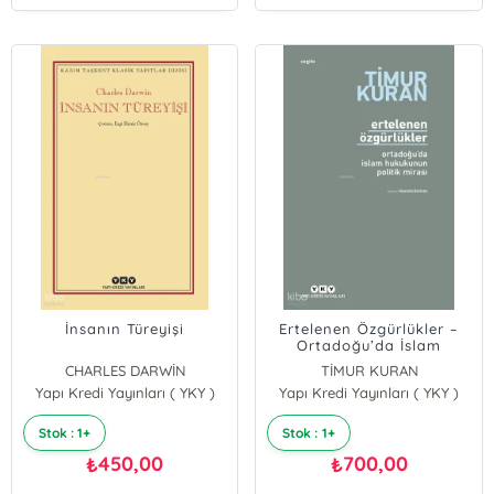
İnsanın Türeyişi
Ertelenen Özgürlükler –
Ortadoğu’da İslam
Hukukunun Politik Mirası
CHARLES DARWİN
TİMUR KURAN
Yapı Kredi Yayınları ( YKY )
Yapı Kredi Yayınları ( YKY )
Stok : 1+
Stok : 1+
450,00
700,00
₺
₺