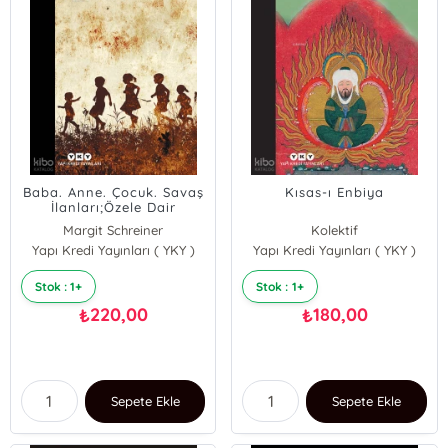
Baba. Anne. Çocuk. Savaş
Kısas-ı Enbiya
İlanları;Özele Dair
Margit Schreiner
Kolektif
Yapı Kredi Yayınları ( YKY )
Yapı Kredi Yayınları ( YKY )
Stok : 1+
Stok : 1+
220,00
180,00
₺
₺
Sepete Ekle
Sepete Ekle