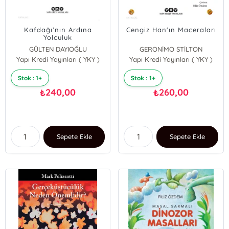
Kafdağı’nın Ardına
Cengiz Han'ın Maceraları
Yolculuk
GÜLTEN DAYIOĞLU
GERONİMO STİLTON
Yapı Kredi Yayınları ( YKY )
Yapı Kredi Yayınları ( YKY )
Stok : 1+
Stok : 1+
240,00
260,00
₺
₺
Sepete Ekle
Sepete Ekle