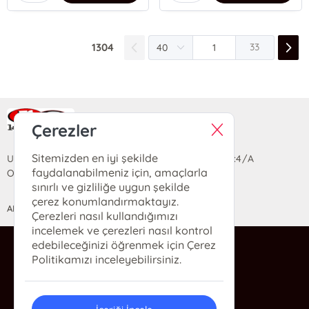
1304
33
Ra Yayın Kitabevi
Çerezler
Sitemizden en iyi şekilde
Uzun Sokak Saray Çarşısı Lara Sineması Girişi No:4/A
faydalanabilmeniz için, amaçlarla
Ortahisar/TRABZON
sınırlı ve gizliliğe uygun şekilde
çerez konumlandırmaktayız.
ANASAYFA
YARDIM
İLETİŞİM
Çerezleri nasıl kullandığımızı
incelemek ve çerezleri nasıl kontrol
edebileceğinizi öğrenmek için Çerez
ra@rakitap.com
Politikamızı inceleyebilirsiniz.
0(462) 326 49 71