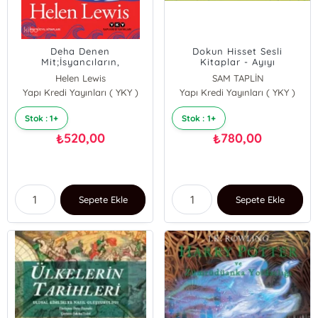
Deha Denen
Dokun Hisset Sesli
Mit;İsyancıların,
Kitaplar - Ayıyı
Canavarların ve Kural
Gıdıklamayın! (Ciltli)
Helen Lewis
SAM TAPLİN
Tanımazların Tehlikeli
Yapı Kredi Yayınları ( YKY )
Yapı Kredi Yayınları ( YKY )
Cazibesi
Stok : 1+
Stok : 1+
520,00
780,00
₺
₺
Sepete Ekle
Sepete Ekle