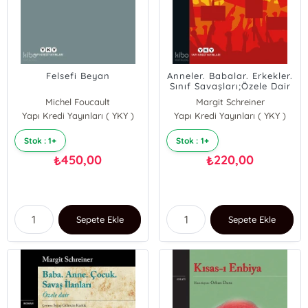
Felsefi Beyan
Anneler. Babalar. Erkekler.
Sınıf Savaşları;Özele Dair
Michel Foucault
Margit Schreiner
Yapı Kredi Yayınları ( YKY )
Yapı Kredi Yayınları ( YKY )
Stok : 1+
Stok : 1+
450,00
220,00
₺
₺
Sepete Ekle
Sepete Ekle