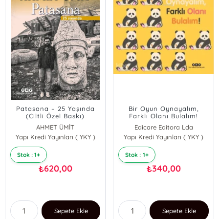
Patasana – 25 Yaşında
Bir Oyun Oynayalım,
(Ciltli Özel Baskı)
Farklı Olanı Bulalım!
(Ciltli)
AHMET ÜMİT
Edicare Editora Lda
Yapı Kredi Yayınları ( YKY )
Yapı Kredi Yayınları ( YKY )
Stok : 1+
Stok : 1+
620,00
340,00
₺
₺
Sepete Ekle
Sepete Ekle