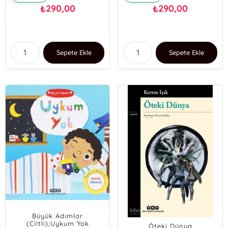
290,00
290,00
₺
₺
Sepete Ekle
Sepete Ekle
Büyük Adımlar
(Ciltli);Uykum Yok
Öteki Dünya