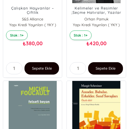
Çalışkan Hayvanlar –
Kelimeler ve Resimler
Çiftlik
;Seçme Hatıralar, Yazılar
ve Bir Hikâye
S&S Alliance
Orhan Pamuk
Yapı Kredi Yayınları ( YKY )
Yapı Kredi Yayınları ( YKY )
Stok : 1+
Stok : 1+
380,00
420,00
₺
₺
Sepete Ekle
Sepete Ekle