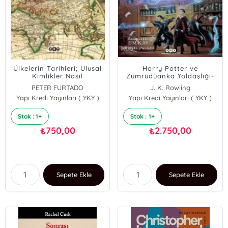
Ülkelerin Tarihleri; Ulusal
Harry Potter ve
Kimlikler Nasıl
Zümrüdüanka Yoldaşlığı-
Oluşturuldu?
5 (Resimli - Özel Baskı -
PETER FURTADO
J. K. Rowling
Ciltli)
Yapı Kredi Yayınları ( YKY )
Yapı Kredi Yayınları ( YKY )
Stok : 1+
Stok : 1+
750,00
2.750,00
₺
₺
Sepete Ekle
Sepete Ekle