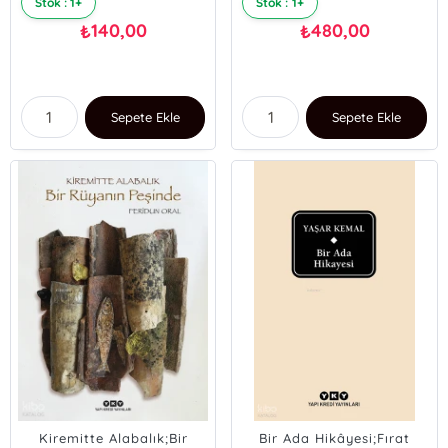
Stok : 1+
Stok : 1+
140,00
480,00
₺
₺
Sepete Ekle
Sepete Ekle
Kiremitte Alabalık;Bir
Bir Ada Hikâyesi;Fırat