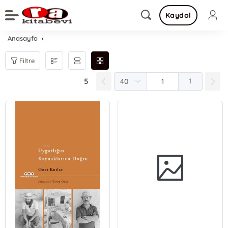
Kaydol
Anasayfa
Filtre
5
1