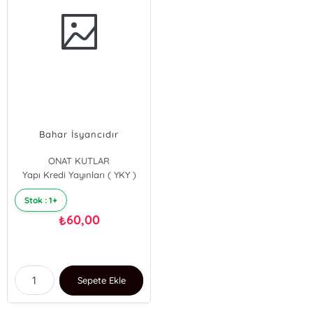
Bahar İsyancıdır
ONAT KUTLAR
Yapı Kredi Yayınları ( YKY )
Stok : 1+
60,00
₺
Sepete Ekle