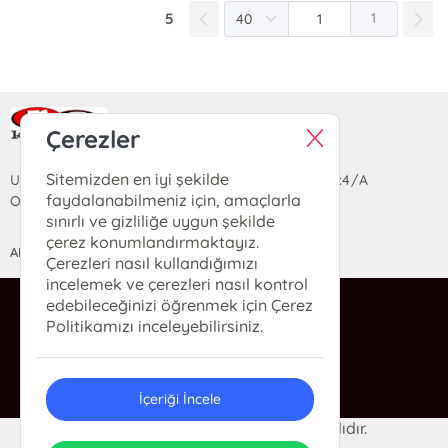
5
1
Ra Yayın Kitabevi
Çerezler
Sitemizden en iyi şekilde
Uzun Sokak Saray Çarşısı Lara Sineması Girişi No:4/A
faydalanabilmeniz için, amaçlarla
Ortahisar/TRABZON
sınırlı ve gizliliğe uygun şekilde
çerez konumlandırmaktayız.
ANASAYFA
YARDIM
İLETİŞİM
Çerezleri nasıl kullandığımızı
incelemek ve çerezleri nasıl kontrol
edebileceğinizi öğrenmek için Çerez
ra@rakitap.com
Politikamızı inceleyebilirsiniz.
0(462) 326 49 71
İçeriği İncele
© 2024 Ra Kitabevi. Her hakkı saklıdır.