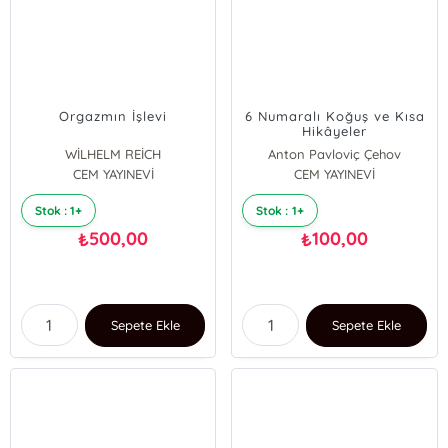
Orgazmın İşlevi
6 Numaralı Koğuş ve Kısa
Hikâyeler
WİLHELM REİCH
Anton Pavloviç Çehov
CEM YAYINEVİ
CEM YAYINEVİ
Stok : 1+
Stok : 1+
500,00
100,00
₺
₺
Sepete Ekle
Sepete Ekle