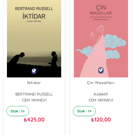
İktidar
Çin Masalları
BERTRAND RUSSELL
Kolektif
CEM YAYINEVİ
CEM YAYINEVİ
Stok : 1+
Stok : 1+
425,00
120,00
₺
₺