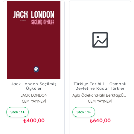
Jack London Seçilmiş
Türkiye Tarihi 1 - Osmanlı
Öyküler
Devletine Kadar Türkler
JACK LONDON
Ayla Ödekan;Halil Berktay;Ümit Hassan
CEM YAYINEVİ
HALİL BERKTAY
CEM YAYINEVİ
ÜMİT HASSAN
Stok : 1+
Stok : 1+
AYLA ÖDEKAN
400,00
640,00
₺
₺