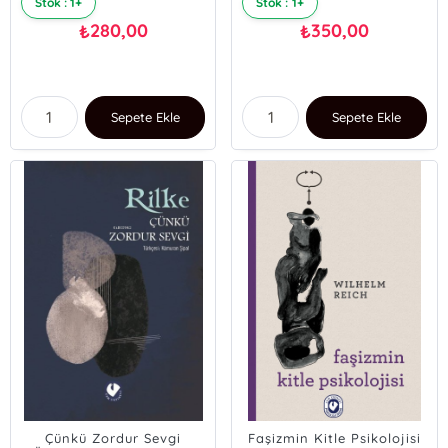
Stok : 1+
Stok : 1+
280,00
350,00
₺
₺
Sepete Ekle
Sepete Ekle
Çünkü Zordur Sevgi
Faşizmin Kitle Psikolojisi