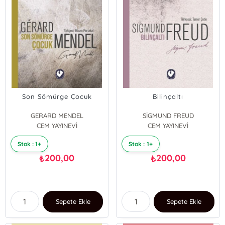
Son Sömürge Çocuk
Bilinçaltı
GERARD MENDEL
SİGMUND FREUD
CEM YAYINEVİ
CEM YAYINEVİ
Stok : 1+
Stok : 1+
200,00
200,00
₺
₺
Sepete Ekle
Sepete Ekle