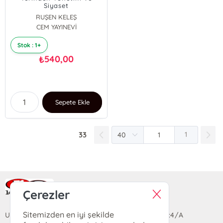
Siyaset
RUŞEN KELEŞ
CEM YAYINEVİ
Stok : 1+
540,00
₺
Sepete Ekle
33
1
Ra Yayın Kitabevi
Çerezler
Sitemizden en iyi şekilde
Uzun Sokak Saray Çarşısı Lara Sineması Girişi No:4/A