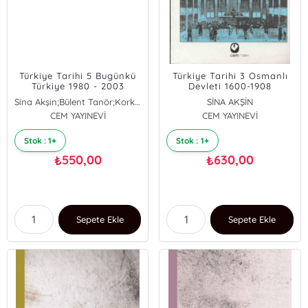
Türkiye Tarihi 5 Bugünkü
Türkiye Tarihi 3 Osmanlı
Türkiye 1980 - 2003
Devleti 1600-1908
Sina Akşin;Bülent Tanör;Korkut Boratav
SİNA AKŞİN
CEM YAYINEVİ
CEM YAYINEVİ
Stok : 1+
Stok : 1+
550,00
630,00
₺
₺
Sepete Ekle
Sepete Ekle