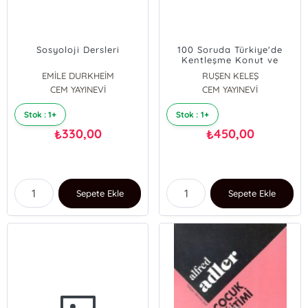
Sosyoloji Dersleri
100 Soruda Türkiye'de
Kentleşme Konut ve
Gecekondu
EMİLE DURKHEİM
RUŞEN KELEŞ
CEM YAYINEVİ
CEM YAYINEVİ
Stok : 1+
Stok : 1+
330,00
450,00
₺
₺
Sepete Ekle
Sepete Ekle