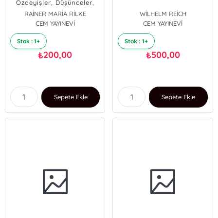
Özdeyişler, Düşünceler,
Gözlemler
RAİNER MARİA RİLKE
WİLHELM REİCH
CEM YAYINEVİ
CEM YAYINEVİ
Stok : 1+
Stok : 1+
200,00
500,00
₺
₺
Sepete Ekle
Sepete Ekle