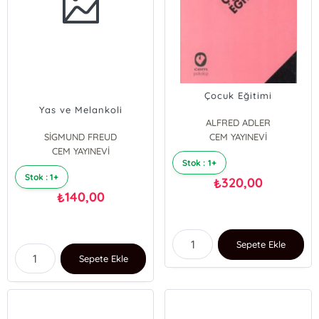
Çocuk Eğitimi
Yas ve Melankoli
ALFRED ADLER
SİGMUND FREUD
CEM YAYINEVİ
CEM YAYINEVİ
Stok : 1+
Stok : 1+
320,00
₺
140,00
₺
Sepete Ekle
Sepete Ekle