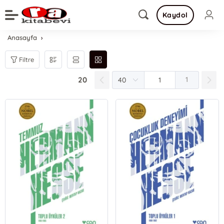
Kaydol
Anasayfa
Filtre
20
1