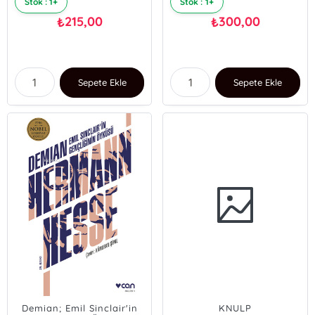
Stok : 1+
Stok : 1+
215,00
300,00
₺
₺
Sepete Ekle
Sepete Ekle
Demian; Emil Sinclair'in
KNULP