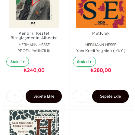
Kendini Keşfet
Mutluluk
Bireyleşmenin Albenisi
Üzerine
HERMANN HESSE
HERMANN HESSE
PROFİL YAYINCILIK
Yapı Kredi Yayınları ( YKY )
Stok : 1+
Stok : 1+
240,00
280,00
₺
₺
Sepete Ekle
Sepete Ekle