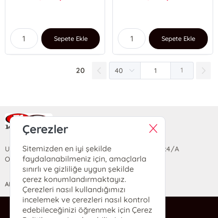
Sepete Ekle
Sepete Ekle
20
1
Ra Yayın Kitabevi
Çerezler
Sitemizden en iyi şekilde
Uzun Sokak Saray Çarşısı Lara Sineması Girişi No:4/A
faydalanabilmeniz için, amaçlarla
Ortahisar/TRABZON
sınırlı ve gizliliğe uygun şekilde
çerez konumlandırmaktayız.
ANASAYFA
YARDIM
İLETİŞİM
Çerezleri nasıl kullandığımızı
incelemek ve çerezleri nasıl kontrol
edebileceğinizi öğrenmek için Çerez
ra@rakitap.com