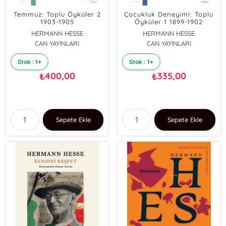
Temmuz: Toplu Öyküler 2
Çocukluk Deneyimi: Toplu
1903-1905
Öyküler 1 1899-1902
HERMANN HESSE
HERMANN HESSE
CAN YAYINLARI
CAN YAYINLARI
Stok : 1+
Stok : 1+
400,00
335,00
₺
₺
Sepete Ekle
Sepete Ekle