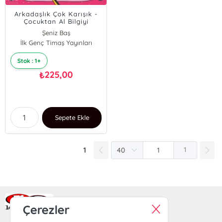
Arkadaşlık Çok Karışık -
Çocuktan Al Bilgiyi
Şeniz Baş
İlk Genç Timaş Yayınları
Pınar Akseki
Stok : 1+
225,00
₺
Sepete Ekle
1
1
Ra Yayın Kitabevi
Çerezler