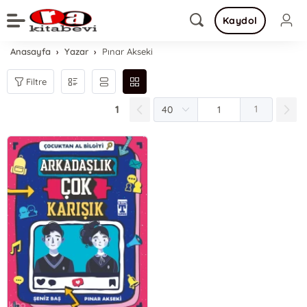
Kaydol
Anasayfa
Yazar
Pınar Akseki
Filtre
1
1