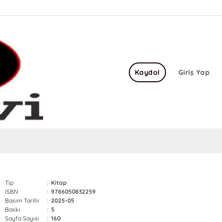
Kaydol
Giriş Yap
Tip
:
Kitap
ISBN
:
9786050832259
Basım Tarihi
:
2025-05
Baskı
:
5
Sayfa Sayısı
:
160