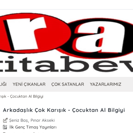
IĞI
YENİ ÇIKANLAR
ÇOK SATANLAR
YAZARLARIMIZ
şık - Çocuktan Al Bilgiyi
Arkadaşlık Çok Karışık - Çocuktan Al Bilgiyi
,
Şeniz Baş
Pınar Akseki
İlk Genç Timaş Yayınları