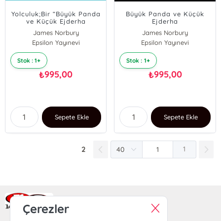
Yolculuk;Bir “Büyük Panda
Büyük Panda ve Küçük
ve Küçük Ejderha
Ejderha
Macerası”
James Norbury
James Norbury
Epsilon Yayınevi
Epsilon Yayınevi
Stok : 1+
Stok : 1+
995,00
995,00
₺
₺
Sepete Ekle
Sepete Ekle
2
1
Ra Yayın Kitabevi
Çerezler