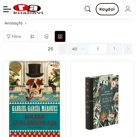
Kaydol
Anasayfa
Filtre
25
1