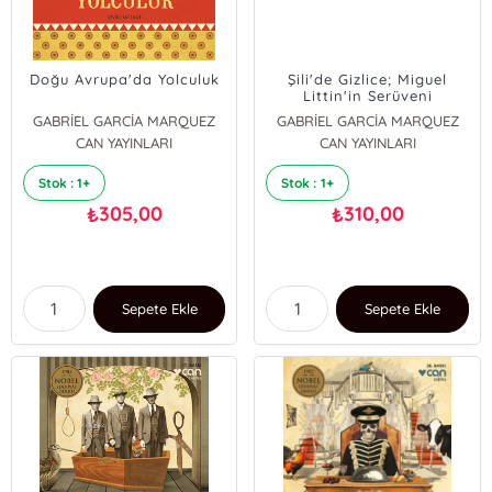
Doğu Avrupa'da Yolculuk
Şili'de Gizlice; Miguel
Littin'in Serüveni
GABRİEL GARCİA MARQUEZ
GABRİEL GARCİA MARQUEZ
CAN YAYINLARI
CAN YAYINLARI
Stok : 1+
Stok : 1+
305,00
310,00
₺
₺
Sepete Ekle
Sepete Ekle