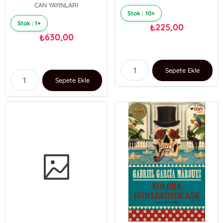
CAN YAYINLARI
Stok : 10+
Stok : 1+
225,00
₺
630,00
₺
Sepete Ekle
Sepete Ekle