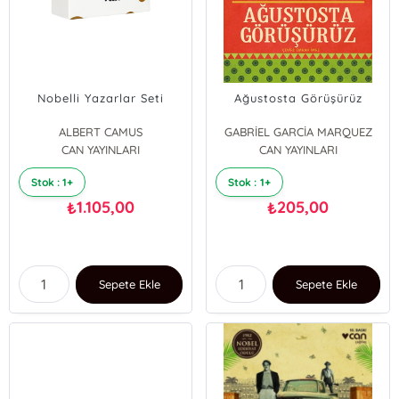
Nobelli Yazarlar Seti
Ağustosta Görüşürüz
ALBERT CAMUS
GABRİEL GARCİA MARQUEZ
CAN YAYINLARI
Annie Ernaux
CAN YAYINLARI
GABRİEL GARCİA MARQUEZ
Stok : 1+
Stok : 1+
Herman Hesse
KNUT HAMSUN
1.105,00
205,00
₺
₺
Sepete Ekle
Sepete Ekle