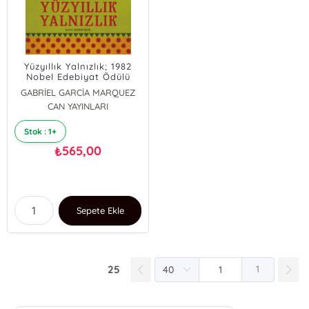
Yüzyıllık Yalnızlık; 1982
Nobel Edebiyat Ödülü
GABRİEL GARCİA MARQUEZ
CAN YAYINLARI
Stok : 1+
565,00
₺
Sepete Ekle
25
1