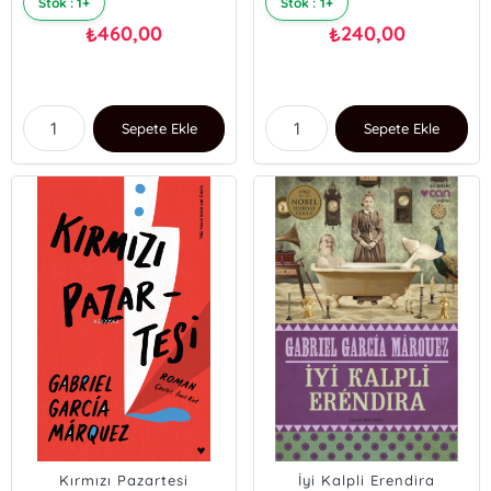
Stok : 1+
Stok : 1+
460,00
240,00
₺
₺
Sepete Ekle
Sepete Ekle
Kırmızı Pazartesi
İyi Kalpli Erendira