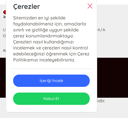
Çerezler
Ra Yayın Kitabevi
Sitemizden en iyi şekilde
faydalanabilmeniz için, amaçlarla
sınırlı ve gizliliğe uygun şekilde
Uzun Sokak Saray Çarşısı Lara Sineması Girişi No:4/A
çerez konumlandırmaktayız.
Ortahisar/TRABZON
Çerezleri nasıl kullandığımızı
incelemek ve çerezleri nasıl kontrol
ANASAYFA
YARDIM
İLETİŞİM
edebileceğinizi öğrenmek için Çerez
Politikamızı inceleyebilirsiniz.
ra@rakitap.com
0(462) 326 49 71
İçeriği İncele
Kabul Et
© 2024 Ra Kitabevi. Her hakkı saklıdır.
ONSO
Tasarım & Uygulama