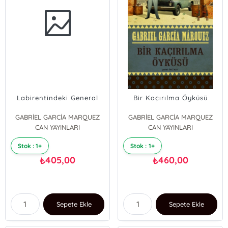
Labirentindeki General
Bir Kaçırılma Öyküsü
GABRİEL GARCİA MARQUEZ
GABRİEL GARCİA MARQUEZ
CAN YAYINLARI
CAN YAYINLARI
Stok : 1+
Stok : 1+
405,00
460,00
₺
₺
Sepete Ekle
Sepete Ekle