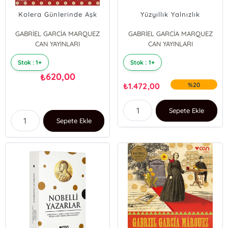
Kolera Günlerinde Aşk
Yüzyıllık Yalnızlık
GABRİEL GARCİA MARQUEZ
GABRİEL GARCİA MARQUEZ
CAN YAYINLARI
CAN YAYINLARI
Stok : 1+
Stok : 1+
620,00
₺
₺
1.472,00
%20
Sepete Ekle
Sepete Ekle