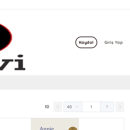
Kaydol
Giriş Yap
10
1