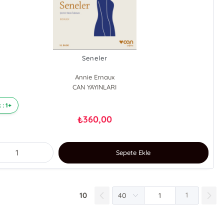
Seneler
Annie Ernaux
CAN YAYINLARI
 : 1+
360,00
₺
Sepete Ekle
10
1