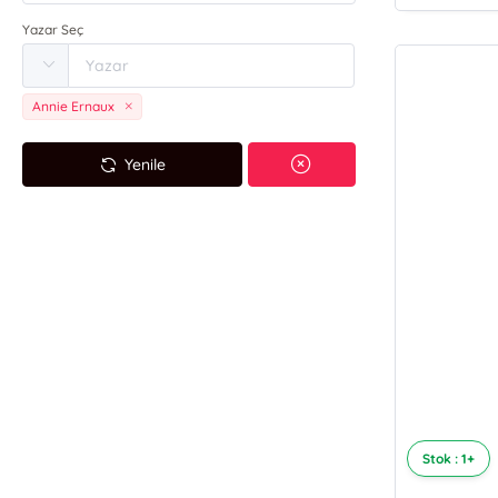
Yazar Seç
Annie Ernaux
Yenile
Stok : 1+