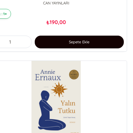
CAN YAYINLARI
 : 1+
190,00
₺
Sepete Ekle