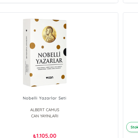
Nobelli Yazarlar Seti
ALBERT CAMUS
CAN YAYINLARI
Annie Ernaux
GABRİEL GARCİA MARQUEZ
Stok
Herman Hesse
KNUT HAMSUN
1.105,00
₺