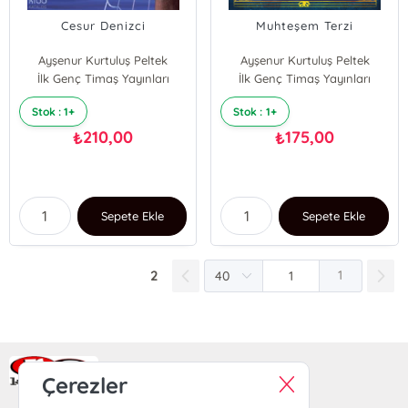
Cesur Denizci
Muhteşem Terzi
Ayşenur Kurtuluş Peltek
Ayşenur Kurtuluş Peltek
İlk Genç Timaş Yayınları
İlk Genç Timaş Yayınları
Stok : 1+
Stok : 1+
210,00
175,00
₺
₺
Sepete Ekle
Sepete Ekle
2
1
Ra Yayın Kitabevi
Çerezler