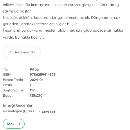
iplikler dizer. Bu kumaşların, ipliklerin esrarengiz ışıltısı bütün adayı
sarmaya başlar.
Küçücük dükkân, kocaman bir yer olmuştur artık. Dünyanın birçok
yerinden yetenekli terziler gelir, işler büyür.
İnsanların bu dükkâna müşteri olabilmek için yılda sadece bir hakları
...
vardır. Bu hakkı kaçır
Devamını Oku
Tip
:
Kitap
ISBN
:
9786259414973
Basım Tarihi
:
2024-04
Baskı
:
1
Sayfa Sayısı
:
112
Boyut
:
135x210
Emeği Geçenler
Resimleyen (Çizer)
:
Afra Elif
Stok : 1+