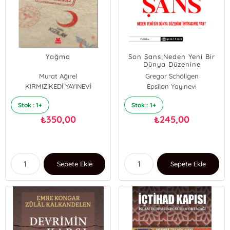
Yağma
Son Şans;Neden Yeni Bir
Dünya Düzenine
İhtiyacımız Var?
Murat Ağırel
Gregor Schöllgen
KIRMIZIKEDİ YAYINEVİ
Gerhard Schröder
Epsilon Yayınevi
Stok : 1+
Stok : 1+
350,00
245,00
₺
₺
Sepete Ekle
Sepete Ekle