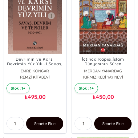
Devrimin ve Karşı
İçtihad Kapısı;İslam
Devrimin Yüz Yılı -1;Savaş,
Dünyasının Süren
Devrim ve Tepkiler 1919-
Ortaçağı
EMRE KONGAR
MERDAN YANARDAĞ
1971
ZÜLAL KALKANDELEN
REMZİ KİTABEVİ
KIRMIZIKEDİ YAYINEVİ
Stok : 1+
Stok : 1+
495,00
450,00
₺
₺
Sepete Ekle
Sepete Ekle