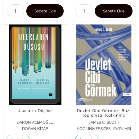
Sepete Ekle
Sepete Ekle
Ulusların Düşüşü
Devlet Gibi Görmek; Bazı
Toplumsal Kalkınma
Planlarının Başarısızlık
DARON ACEMOĞLU
JAMES C. SCOTT
Hikayeleri
DOĞAN KİTAP
KOÇ ÜNİVERSİTESİ YAYINLARI