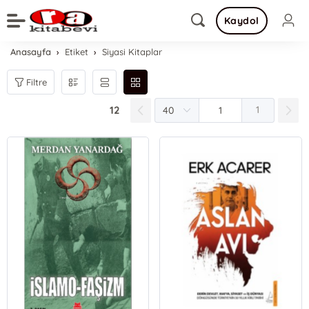
Kaydol
Anasayfa
Etiket
Siyasi Kitaplar
Filtre
12
1