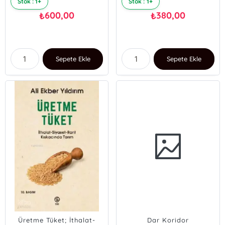
Stok : 1+
Stok : 1+
600,00
380,00
₺
₺
Sepete Ekle
Sepete Ekle
Üretme Tüket; İthalat-
Dar Koridor