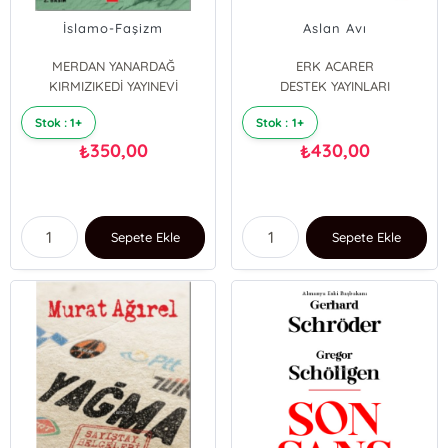
İslamo-Faşizm
Aslan Avı
MERDAN YANARDAĞ
ERK ACARER
KIRMIZIKEDİ YAYINEVİ
DESTEK YAYINLARI
Stok : 1+
Stok : 1+
350,00
430,00
₺
₺
Sepete Ekle
Sepete Ekle