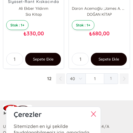
Siyaset-Rant Kıskacında
Tarım
Ali Ekber Yıldırım
Daron Acemoğlu ;James A. Robinson
Sia Kitap
DOĞAN KİTAP
Stok : 1+
Stok : 1+
330,00
680,00
₺
₺
Sepete Ekle
Sepete Ekle
12
1
Ra Yayın Kitabevi
Çerezler
Sitemizden en iyi şekilde
Uzun Sokak Saray Çarşısı Lara Sineması Girişi No:4/A
faydalanabilmeniz için, amaçlarla
Ortahisar/TRABZON