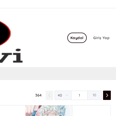
Kaydol
Giriş Yap
364
10