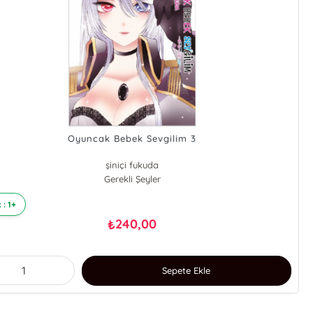
Oyuncak Bebek Sevgilim 3
şiniçi fukuda
Gerekli Şeyler
 : 1+
240,00
₺
Sepete Ekle