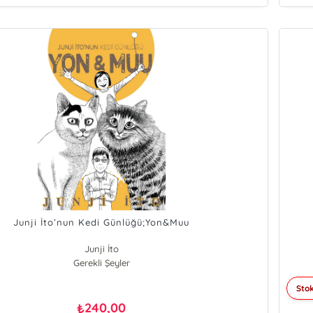
Junji İto’nun Kedi Günlüğü;Yon&Muu
Junji İto
Gerekli Şeyler
Stok
240,00
₺