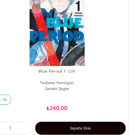
Blue Period 1. Cilt
Tsubasa Yamaguçi
Gerekli Şeyler
 : 1+
240,00
₺
Sepete Ekle