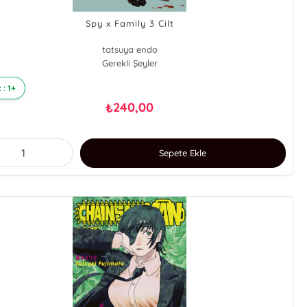
Spy x Family 3 Cilt
tatsuya endo
Gerekli Şeyler
 : 1+
240,00
₺
Sepete Ekle