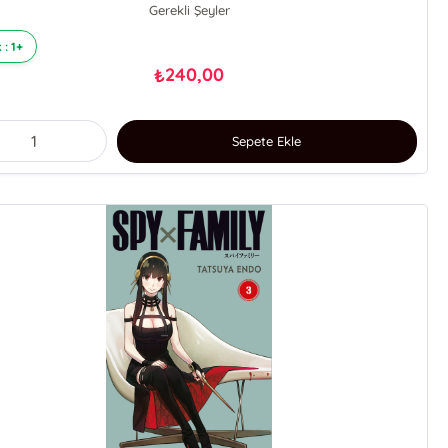
Gerekli Şeyler
 : 1+
240,00
₺
Sepete Ekle