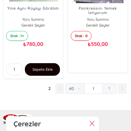
Yine Aynı Rüyayı Gördüm
Pankreasını Yemek
İstiyorum
Yoru Sumino
Yoru Sumino
Gerekli Şeyler
Gerekli Şeyler
Stok : 1+
Stok : 0
780,00
550,00
₺
₺
Sepete Ekle
2
1
Ra Yayın Kitabevi
Çerezler