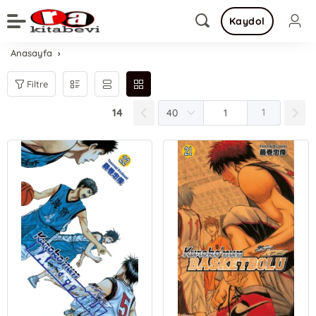
Kaydol
Anasayfa
Filtre
14
1