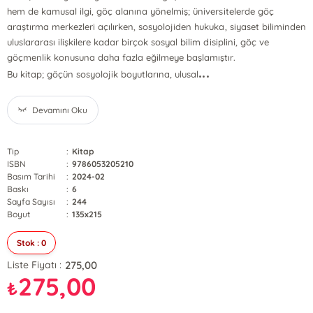
hem de kamusal ilgi, göç alanına yönelmiş; üniversitelerde göç
araştırma merkezleri açılırken, sosyolojiden hukuka, siyaset biliminden
uluslararası ilişkilere kadar birçok sosyal bilim disiplini, göç ve
göçmenlik konusuna daha fazla eğilmeye başlamıştır.
...
Bu kitap; göçün sosyolojik boyutlarına, ulusal
Devamını Oku
Tip
:
Kitap
ISBN
:
9786053205210
Basım Tarihi
:
2024-02
Baskı
:
6
Sayfa Sayısı
:
244
Boyut
:
135x215
Stok : 0
275,00
Liste Fiyatı :
275,00
₺